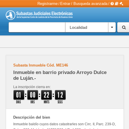
Registrarme
Entrar
/
Busqueda avanzada
/
/
Localidad
Subasta Inmueble
Cód.
ME146
Inmueble en barrio privado Arroyo Dulce
de Luján.-
La inscripción cierra en:
:
:
:
0
1
0
0
2
2
1
1
2
DIAS
HRS
MNTS
SEGS
Descripción del bien
Inmueble baldío cuyos datos catastrarles son Circ. II, Parc. 239-D,