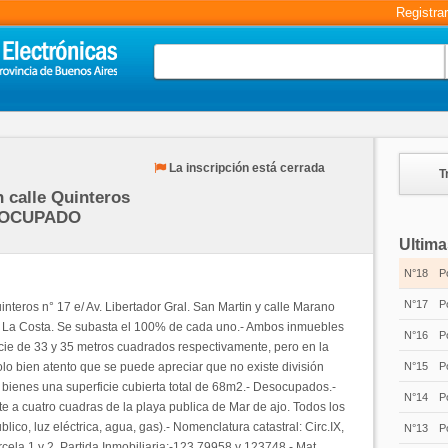
Registra
La inscripción está cerrada
T
calle Quinteros
ESOCUPADO
Ultima
N°18
P
N°17
P
interos n° 17 e/ Av. Libertador Gral. San Martin y calle Marano
de La Costa. Se subasta el 100% de cada uno.- Ambos inmuebles
N°16
P
cie de 33 y 35 metros cuadrados respectivamente, pero en la
lo bien atento que se puede apreciar que no existe división
N°15
P
ienes una superficie cubierta total de 68m2.- Desocupados.-
N°14
P
 a cuatro cuadras de la playa publica de Mar de ajo. Todos los
lico, luz eléctrica, agua, gas).- Nomenclatura catastral: Circ.IX,
N°13
P
cela 1 y 2, Partida Inmobiliaria:-123 79958 y 123748.- Mat.