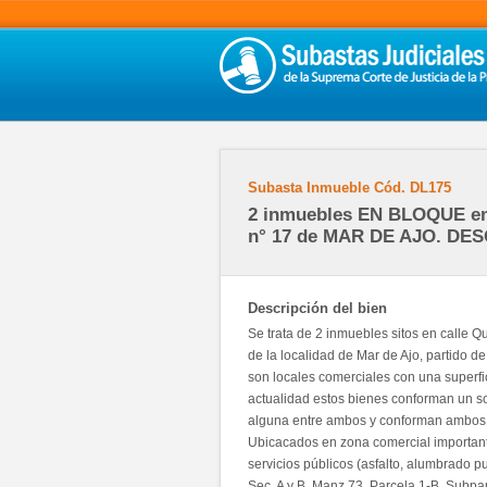
Subasta Inmueble
Cód.
DL175
2 inmuebles EN BLOQUE en 
n° 17 de MAR DE AJO. D
Descripción del bien
Se trata de 2 inmuebles sitos en calle Qu
de la localidad de Mar de Ajo, partido 
son locales comerciales con una superfi
actualidad estos bienes conforman un so
alguna entre ambos y conforman ambos b
Ubicacados en zona comercial importante
servicios públicos (asfalto, alumbrado pub
Sec. A y B, Manz.73, Parcela 1-B, Subpar