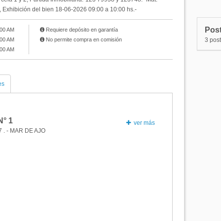
N°12
P
, Exhibición del bien 18-06-2026 09:00 a 10:00 hs.-
N°11
P
Post
:00 AM
Requiere depósito en garantía
N°10
P
:00 AM
No permite compra en comisión
3 pos
:00 AM
N°9
Po
es
N°
1
ver más
7 . - MAR DE AJO