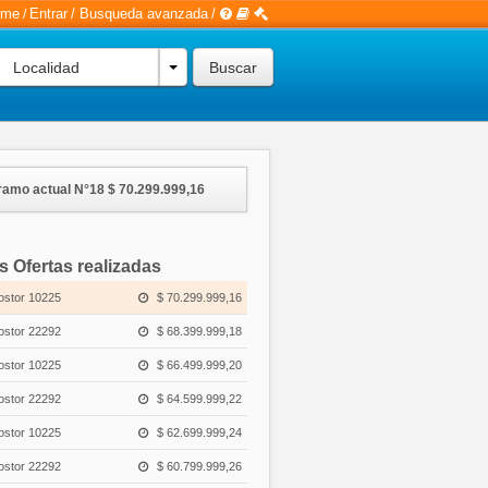
rme
Entrar
/
Busqueda avanzada
/
/
Localidad
ramo actual N°18
$ 70.299.999,16
s Ofertas realizadas
ostor 10225
$ 70.299.999,16
ostor 22292
$ 68.399.999,18
ostor 10225
$ 66.499.999,20
ostor 22292
$ 64.599.999,22
ostor 10225
$ 62.699.999,24
ostor 22292
$ 60.799.999,26