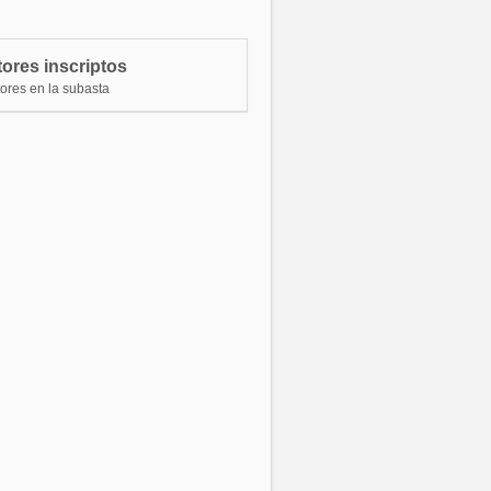
ostor 10225
$ 58.899.999,28
ostor 22292
$ 56.999.999,30
ores inscriptos
ostor 10225
$ 55.099.999,32
tores en la subasta
stor 22292
$ 53.199.999,34