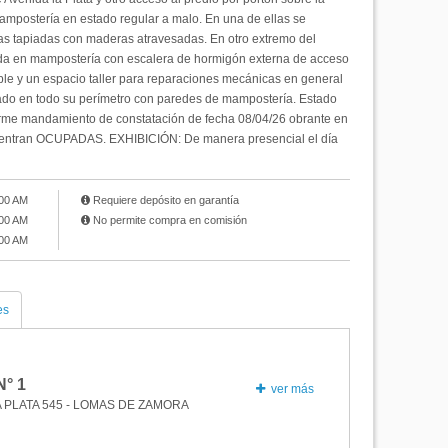
mampostería en estado regular a malo. En una de ellas se
as tapiadas con maderas atravesadas. En otro extremo del
uida en mampostería con escalera de hormigón externa de acceso
ible y un espacio taller para reparaciones mecánicas en general
rcado en todo su perímetro con paredes de mampostería. Estado
orme mandamiento de constatación de fecha 08/04/26 obrante en
ncuentran OCUPADAS. EXHIBICIÓN: De manera presencial el día
:00 AM
Requiere depósito en garantía
:00 AM
No permite compra en comisión
:00 AM
es
N°
1
ver más
 PLATA 545 - LOMAS DE ZAMORA