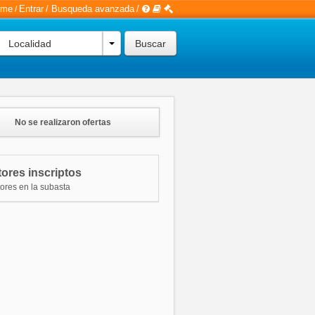
rme
Entrar
/
Busqueda avanzada
/
/
Localidad
No se realizaron ofertas
ores inscriptos
tores en la subasta