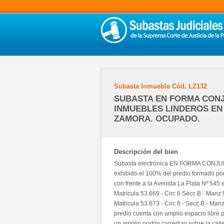
Subasta Inmueble
Cód.
LZ132
SUBASTA EN FORMA CON
INMUEBLES LINDEROS EN
ZAMORA. OCUPADO.
Descripción del bien
Subasta electrónica EN FORMA CONJUNTA
exhibido el 100% del predio formado po
con frente a la Avenida La Plata Nº 545
Matrícula 53.669 - Circ 6 Secc B - Manz 
Matricula 53.673 - Circ 6 - Secc B - Man
predio cuenta con amplio espacio libre 
un amplio portón corredizo sobre la calle