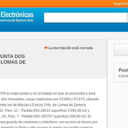
Registra
La inscripción está cerrada
JUNTA DOS
 LOMAS DE
Post
0 pos
 al mejor postor y en el estado en que se encuentra y será
r dos inmuebles, cuyas matriculas son 53.669 y 53.673, ubicado
 entre las de Macías y Ezeiza, Pdo. de Lomas de Zamora.
91- Parc. 1C - Partida 063-28512 superficie 3.590,48 m2 y
z. 91- Parc. 7 - Partida 063-185757 superficie 209,00 m2. El
para guarda de camiones y colectivos, con acceso al mismo por
 Avenida la Plata y otro acceso al predio por portón sobre la