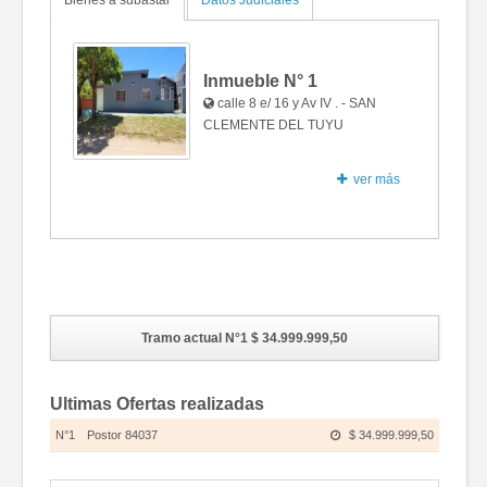
Bienes a subastar
Datos Judiciales
Inmueble N°
1
calle 8 e/ 16 y Av IV . - SAN
CLEMENTE DEL TUYU
ver más
Fotos
Tramo actual N°1
$ 34.999.999,50
Ultimas Ofertas realizadas
N°1
Postor 84037
$ 34.999.999,50