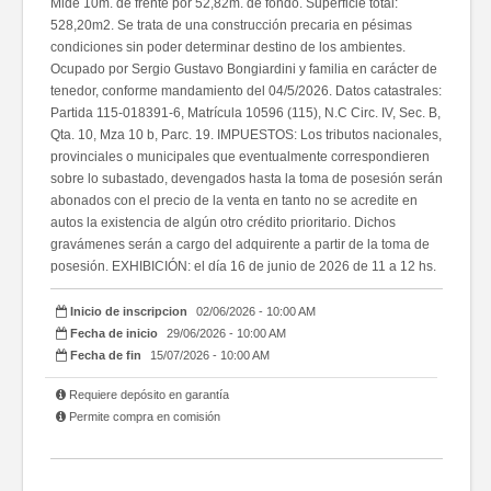
Mide 10m. de frente por 52,82m. de fondo. Superficie total:
528,20m2. Se trata de una construcción precaria en pésimas
condiciones sin poder determinar destino de los ambientes.
Ocupado por Sergio Gustavo Bongiardini y familia en carácter de
tenedor, conforme mandamiento del 04/5/2026. Datos catastrales:
Partida 115-018391-6, Matrícula 10596 (115), N.C Circ. IV, Sec. B,
Qta. 10, Mza 10 b, Parc. 19. IMPUESTOS: Los tributos nacionales,
provinciales o municipales que eventualmente correspondieren
sobre lo subastado, devengados hasta la toma de posesión serán
abonados con el precio de la venta en tanto no se acredite en
autos la existencia de algún otro crédito prioritario. Dichos
gravámenes serán a cargo del adquirente a partir de la toma de
posesión. EXHIBICIÓN: el día 16 de junio de 2026 de 11 a 12 hs.
Inicio de inscripcion
02/06/2026 - 10:00 AM
Fecha de inicio
29/06/2026 - 10:00 AM
Fecha de fin
15/07/2026 - 10:00 AM
Requiere depósito en garantía
Permite compra en comisión