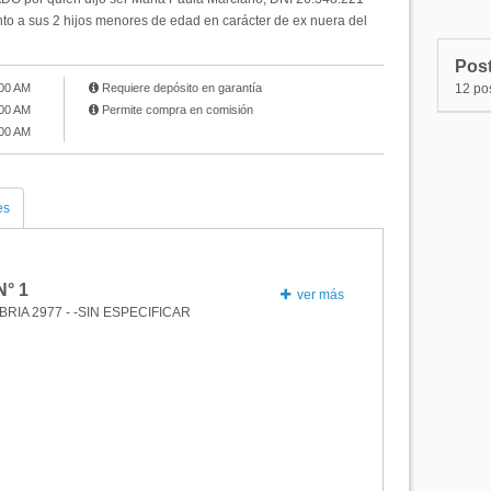
N°23
P
nto a sus 2 hijos menores de edad en carácter de ex nuera del
N°22
P
Post
N°21
P
:00 AM
Requiere depósito en garantía
12 po
:00 AM
Permite compra en comisión
N°20
P
:00 AM
es
N°
1
ver más
BRIA 2977 - -SIN ESPECIFICAR