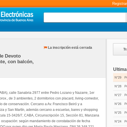
Registra
La inscripción está cerrada
Tr
de Devoto
te, con balcón,
Ultima
N°29
P
N°28
P
ABA), calle Sanabria 2977 entre Pedro Lozano y Nazarre, 1er
N°27
P
rox., de 3 ambientes, 2 dormitorios con placard, living-comedor,
do de conservación. Cercano a Av. Francisco Beiró y a
N°26
P
uiza y San Martín, además cercano a escuelas, bares y shopping
N°25
P
rícula 15-3426/7, CABA, Circunscripción 15, Sección 81, Manzana
de ocupación: según mandamiento de constatación de fecha
N°24
P
DO por quien dijo ser Maria Paula Marciano, DNI 26.348.221