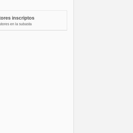
ostor 7718
$ 89.460.000,00
ostor 29921
$ 87.330.000,00
ores inscriptos
ostor 7718
$ 85.200.000,00
stores en la subasta
ostor 83045
$ 83.070.000,00