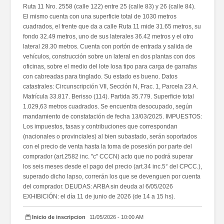
Ruta 11 Nro. 2558 (calle 122) entre 25 (calle 83) y 26 (calle 84).
El mismo cuenta con una superficie total de 1030 metros
cuadrados, el frente que da a calle Ruta 11 mide 31.65 metros, su
fondo 32.49 metros, uno de sus laterales 36.42 metros y el otro
lateral 28.30 metros. Cuenta con portón de entrada y salida de
vehículos, construcción sobre un lateral en dos plantas con dos
oficinas, sobre el medio del lote losa tipo para carga de garrafas
con cabreadas para tinglado. Su estado es bueno. Datos
catastrales: Circunscripción VII, Sección N, Frac. 1, Parcela 23 A.
Matrícula 33.817. Berisso (114). Partida 35.779. Superficie total
1.029,63 metros cuadrados. Se encuentra desocupado, según
mandamiento de constatación de fecha 13/03/2025. IMPUESTOS:
Los impuestos, tasas y contribuciones que correspondan
(nacionales o provinciales) al bien subastado, serán soportados
con el precio de venta hasta la toma de posesión por parte del
comprador (art.2582 inc. "c" CCCN) acto que no podrá superar
los seis meses desde el pago del precio (art.34 inc.5° del CPCC.),
superado dicho lapso, correrán los que se devenguen por cuenta
del comprador. DEUDAS: ARBA sin deuda al 6/05/2026
EXHIBICIÓN: el día 11 de junio de 2026 (de 14 a 15 hs).
Inicio de inscripcion
11/05/2026 - 10:00 AM