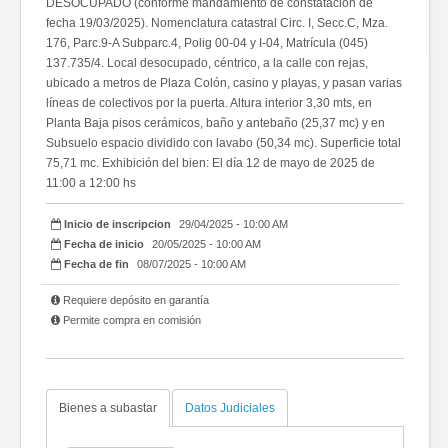
DESOCUPADO (conforme mandamiento de constatación de
fecha 19/03/2025). Nomenclatura catastral Circ. I, Secc.C, Mza.
176, Parc.9-A Subparc.4, Polig 00-04 y I-04, Matrícula (045)
137.735/4. Local desocupado, céntrico, a la calle con rejas,
ubicado a metros de Plaza Colón, casino y playas, y pasan varias
líneas de colectivos por la puerta. Altura interior 3,30 mts, en
Planta Baja pisos cerámicos, baño y antebaño (25,37 mc) y en
Subsuelo espacio dividido con lavabo (50,34 mc). Superficie total
75,71 mc. Exhibición del bien: El día 12 de mayo de 2025 de
11:00 a 12:00 hs
Inicio de inscripcion
29/04/2025 - 10:00 AM
Fecha de inicio
20/05/2025 - 10:00 AM
Fecha de fin
08/07/2025 - 10:00 AM
Requiere depósito en garantía
Permite compra en comisión
Bienes a subastar
Datos Judiciales