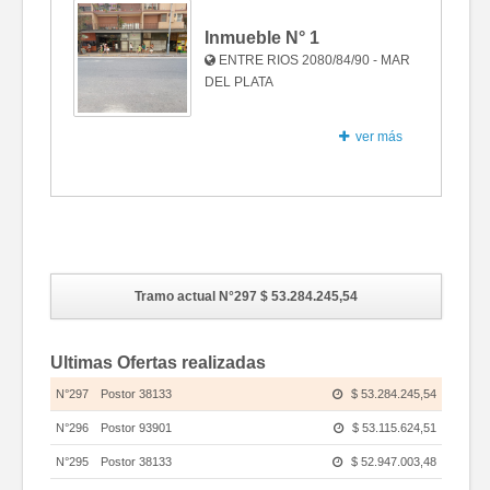
Inmueble N°
1
ENTRE RIOS 2080/84/90 - MAR
DEL PLATA
ver más
Fotos
Tramo actual N°297
$ 53.284.245,54
Ultimas Ofertas realizadas
N°297
Postor 38133
$ 53.284.245,54
N°296
Postor 93901
$ 53.115.624,51
N°295
Postor 38133
$ 52.947.003,48