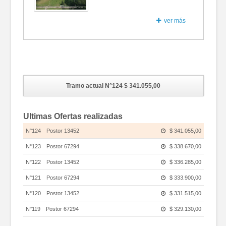
ver más
Fotos
Tramo actual N°124
$ 341.055,00
Ultimas Ofertas realizadas
N°124
Postor 13452
$ 341.055,00
N°123
Postor 67294
$ 338.670,00
N°122
Postor 13452
$ 336.285,00
N°121
Postor 67294
$ 333.900,00
N°120
Postor 13452
$ 331.515,00
N°119
Postor 67294
$ 329.130,00
N°118
Postor 13452
$ 326.745,00