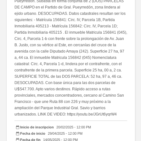
Pueyrredón. Subasta en forma conjunta de 2 (DOS) PARCELAS
DE CAMPO en el Partido de Gral. Pueyrredón, zona lindera al
ejido urbano. DESOCUPADAS. Datos catastrales resultan ser los
siguientes: - Matrícula 156841: Circ. IV, Parcela 1B, Partida
Inmobiliaria 405213 - Matrícula 156842: Circ. IV, Parcela 1D;
Partida Inmobiliaria 405215 . El inmueble Matricula 156841 (045),
Circ. 4, Parcela 1-b con frente sobre la prolongación de Av. Juan
B. Justo, con su vértice al Este, en cercanías del cruce de la
avenida con la calle Diputado Amaya (242). Superficie 27 ha, 97
a, 44 ca. El inmueble Matricula 156842 (045) Nomenclatura
catastral: Circ. 4, Parcela 1-d, lindera por el contrafrente, con el
contrafrente de la primera parcela. Superficie 25 ha, 00 a, 2 ca.
SUPERFICIE TOTAL de las DOS PARCELA: 52 ha, 97 a, 46 ca.
DESOCUPADAS. Con base única para las dos parcelas de
U$S47.700. Apto varios destinos. Rápido acceso a rutas
provinciales, mercados concentradores, cercano al Camino San
Francisco - que une Ruta 88 con 226 y muy próximo a la
ampliación del Parque Industrial Gral. Savio y barrios
urbanizados. LINK DE VIDEO: https://youtu.be/JGrUt6yqrW4
Inicio de inscripcion
20/02/2025 - 12:00 PM
Fecha de inicio
29/04/2025 - 12:00 PM
Fecha de fin
14/05/2025 - 12:00 PM