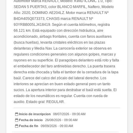
Automotor Marca RENAULT, Modelo: KWID ICONIC 1.0, Tipo:
SEDAN 5 PUERTAS, color BLANCO MARFIL, Naftero, Modelo
Año: 2020, DOMINIO: AE204LZ. Motor marca RENAULT Nº
B4DA405Q073373, CHASIS marca RENAULT Nº
93YRBB005LJ418419. Según el cuenta kilómetros, registra
66.121 km. Está equipado con dirección hidráulica, aire
acondicionado, airbags frontales, cuenta con faros auxiliares
(busca huellas), levanta cristales eléctricos en las plazas
delanteras y Media Nav. La carrocería exterior se observa en
regulares condiciones generales con algunos golpes, marcas y
rayones en su superficie. El paragolpes delantero está roto y falta
el embellecedor del faro antinieblas derecho. La puerta trasera
derecha esta chocada y falta el tambor de la cerradura de la tapa
baúl. Carece del calco del zócalo del lateral derecho. Los
interiores se aprecian en buen estado general pero un tanto
sucios. La apertura interior para destrabar el baúl está suelta. El
estado de los neumáticos es regular. Cuenta con rueda de
auxilio. Estado gral: REGULAR.
Inicio de inscripcion
08/07/2026 - 09:00 AM
Fecha de inicio
26/08/2026 - 09:00 AM
Fecha de fin
09/09/2026 - 09:00 AM