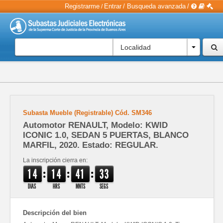
Registrarme
Entrar
/
Busqueda avanzada
/
/
Localidad
Subasta Mueble (Registrable)
Cód.
SM346
Automotor RENAULT, Modelo: KWID
ICONIC 1.0, SEDAN 5 PUERTAS, BLANCO
MARFIL, 2020. Estado: REGULAR.
La inscripción cierra en:
:
:
:
1
4
1
4
4
1
3
3
DIAS
HRS
MNTS
SEGS
Descripción del bien