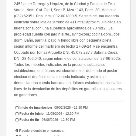
2452 entre Dorrego y Urquiza, de la Ciudad y Partido de Fcio.
Varela, Nom. Cat. Cir.: I, Sec.: B, Mza.: 143, Parc.: 30; Matricula
(032) 52351, Pda. Inm.: 032-001800-5. Se trata de una vivienda
edificada sobre lote de terreno de 411 mts2 aproxim., ubicada en
buena zona, con una superficie aproximada de 70 mts2.. La
propiedad cuenta con jardín al fte., living-com.; cocina-com., dos
dorm, Baño, parrilla, patio, y fondo libre con pequeña pileta,
según informe del martillero de fecha 27-09-24; y se encuentra
Ocupado por Tomas Arguello DNI. 45.073.237 y Sabrina Ojuez,
DNI. 28.406.040, según informe de constatación del 27-06-2025.
Todos los importes indicados en la presente subasta se
establecieron en dólares estadounidenses, debiendo el postor
efectuar el depósito en la moneda indicada, y asimismo
denunciar una cuenta bancaria en dólares estadounidenses a los
fines de la devolución de los depósitos en garantía a los postores
no ganadores.
Inicio de inscripcion
08/07/2026 - 12:30 PM
Fecha de inicio
11/08/2026 - 12:30 PM
Fecha de fin
26/08/2026 - 12:30 PM
Requiere depósito en garantía