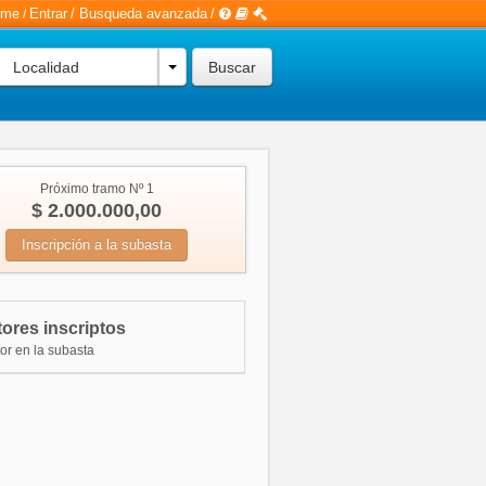
rme
Entrar
/
Busqueda avanzada
/
/
Localidad
Próximo tramo Nº 1
$ 2.000.000,00
Inscripción a la subasta
ores inscriptos
or en la subasta