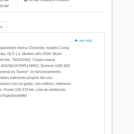
:00 AM
Permite compra en comisión
:00 AM
es
ver más
n automotor marca Chevrolet, modelo Corsa
rtas, GLS 1.4. Modelo año 2009. Motor
et Nro. T85002665. Chasis marca
o. 8AGSB19Y09R149952. Dominio HZK-920.
eneral es "bueno", en funcionamiento.
alles exteriores propios del uso,
rasero con un golpe, con estéreo, interiores
o. Posee 109.379 km. Link de exhibición:
.be/7bqbd0m4W60