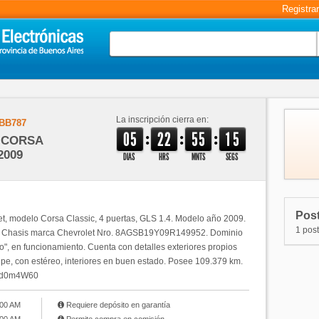
Registra
La inscripción cierra en:
BB787
:
:
:
0
5
2
2
5
5
1
5
 CORSA
2009
DIAS
HRS
MNTS
SEGS
Post
et, modelo Corsa Classic, 4 puertas, GLS 1.4. Modelo año 2009.
1 post
. Chasis marca Chevrolet Nro. 8AGSB19Y09R149952. Dominio
", en funcionamiento. Cuenta con detalles exteriores propios
lpe, con estéreo, interiores en buen estado. Posee 109.379 km.
bqbd0m4W60
:00 AM
Requiere depósito en garantía