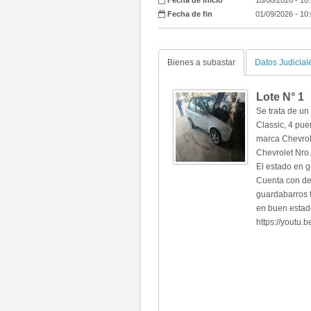
Fecha de inicio
18/08/2026 - 10
Fecha de fin
01/09/2026 - 10
Bienes a subastar
Datos Judicial
Lote N°
1
Se trata de u
Classic, 4 pue
marca Chevrol
Chevrolet Nr
El estado en g
Cuenta con det
guardabarros t
en buen estad
https://youtu
Fotos