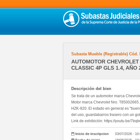
Subasta Mueble (Registrable)
Cód.
AUTOMOTOR CHEVROLET
CLASSIC 4P GLS 1.4, AÑO 
Descripción del bien
Se trata de un automotor marca Chevrol
Motor marca Chevrolet Nro. T85002665
HZK-920. El estado en general es "bueno
del uso, guardabarros trasero con un go
Link de exhibición: https://youtu.be/7
Inicio de inscripcion
03/07/2026 - 10