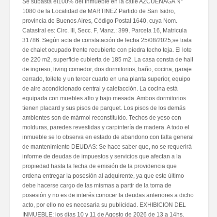
Se subasta el100% del Inmueble en la calle AZCUÉNAGA N°
1080 de la Localidad de MARTINEZ Partido de San Isidro,
provincia de Buenos Aires, Código Postal 1640, cuya Nom.
Catastral es: Circ. III, Secc. F, Manz.: 399, Parcela 16, Matricula
31786. Según acta de constatación de fecha 25/08/2025,se trata
de chalet ocupado frente recubierto con piedra techo teja. El lote
de 220 m2, superficie cubierta de 185 m2. La casa consta de hall
de ingreso, living comedor, dos dormitorios, baño, cocina, garaje
cerrado, toilete y un tercer cuarto en una planta superior, equipo
de aire acondicionado central y calefacción. La cocina está
equipada con muebles alto y bajo mesada. Ambos dormitorios
tienen placard y sus pisos de parquet. Los pisos de los demás
ambientes son de mármol reconstituído. Techos de yeso con
molduras, paredes revestidas y carpintería de madera. A todo el
inmueble se lo observa en estado de abandono con falta general
de mantenimiento DEUDAS: Se hace saber que, no se requerirá
informe de deudas de impuestos y servicios que afectan a la
propiedad hasta la fecha de emisión de la providencia que
ordena entregar la posesión al adquirente, ya que este último
debe hacerse cargo de las mismas a partir de la toma de
posesión y no es de interés conocer la deudas anteriores a dicho
acto, por ello no es necesaria su publicidad. EXHIBICION DEL
INMUEBLE: los días 10 y 11 de Agosto de 2026 de 13 a 14hs.