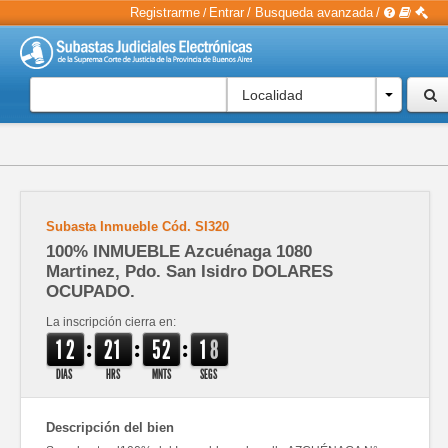
Registrarme
Entrar
/
Busqueda avanzada
/
/
Localidad
Subasta Inmueble
Cód.
SI320
100% INMUEBLE Azcuénaga 1080
Martinez, Pdo. San Isidro DOLARES
OCUPADO.
La inscripción cierra en:
:
:
:
1
2
2
1
5
2
1
8
DIAS
HRS
MNTS
SEGS
Descripción del bien