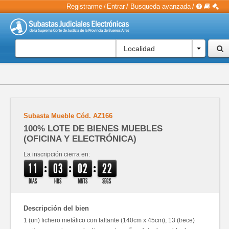
Registrarme
Entrar
/
Busqueda avanzada
/
/
Localidad
Subasta Mueble
Cód.
AZ166
100% LOTE DE BIENES MUEBLES
(OFICINA Y ELECTRÓNICA)
La inscripción cierra en:
:
:
:
1
1
0
3
0
2
2
2
DIAS
HRS
MNTS
SEGS
Descripción del bien
1 (un) fichero metálico con faltante (140cm x 45cm), 13 (trece)