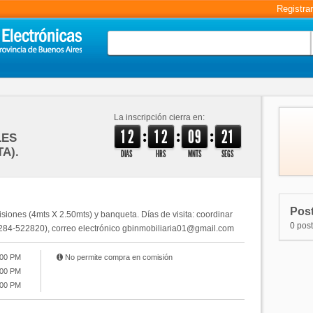
Registra
La inscripción cierra en:
:
:
:
1
2
1
2
0
9
2
0
1
LES
A).
DIAS
HRS
MNTS
SEGS
Post
isiones (4mts X 2.50mts) y banqueta. Días de visita: coordinar
0 pos
 2284-522820), correo electrónico gbinmobiliaria01@gmail.com
:00 PM
No permite compra en comisión
:00 PM
:00 PM