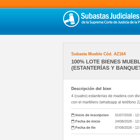
Subasta Mueble
Cód.
AZ164
100% LOTE BIENES MUEB
(ESTANTERÍAS Y BANQUET
Descripción del bien
4 (cuatro) estanterías de madera con div
con el martillero (whatsapp al teléfono
Inicio de inscripcion
01/07/2026 - 12
Fecha de inicio
24/08/2026 - 12
Fecha de fin
07/09/2026 - 12