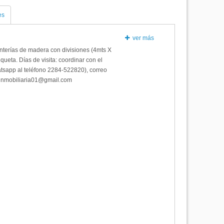
es
ver más
anterías de madera con divisiones (4mts X
queta. Días de visita: coordinar con el
atsapp al teléfono 2284-522820), correo
binmobiliaria01@gmail.com