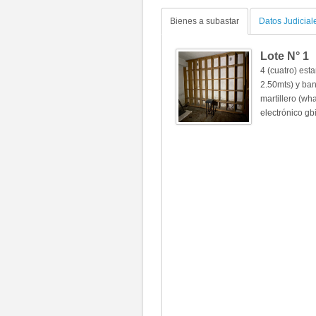
Bienes a subastar
Datos Judicial
Lote N°
1
4 (cuatro) est
2.50mts) y ban
martillero (wh
electrónico g
Fotos