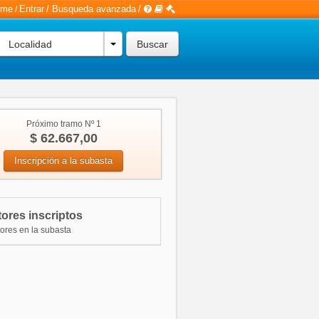
rme
Entrar
/
Busqueda avanzada
/
/
Localidad
Próximo tramo Nº 1
$ 62.667,00
Inscripción a la subasta
ores inscriptos
tores en la subasta