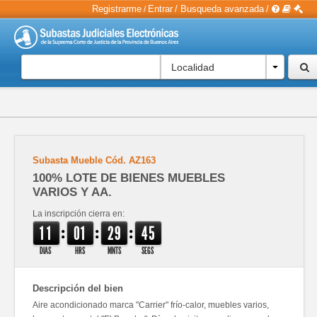
Registrarme
Entrar
/
Busqueda avanzada
/
/
Localidad
Subasta Mueble
Cód.
AZ163
100% LOTE DE BIENES MUEBLES
VARIOS Y AA.
La inscripción cierra en:
:
:
:
1
1
0
1
2
9
4
5
DIAS
HRS
MNTS
SEGS
Descripción del bien
Aire acondicionado marca "Carrier" frío-calor, muebles varios,