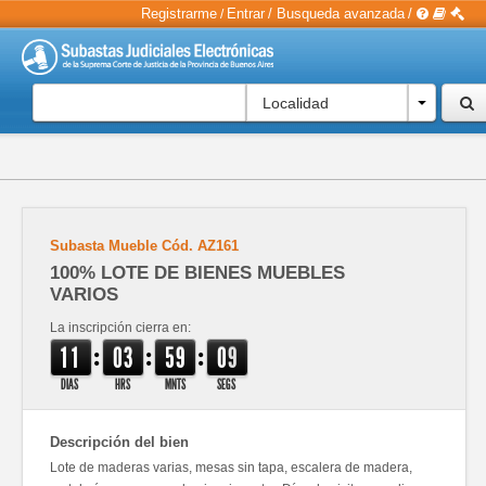
Registrarme
Entrar
/
Busqueda avanzada
/
/
Localidad
Subasta Mueble
Cód.
AZ161
100% LOTE DE BIENES MUEBLES
VARIOS
La inscripción cierra en:
:
:
:
1
1
0
3
5
9
0
8
9
DIAS
HRS
MNTS
SEGS
Descripción del bien
Lote de maderas varias, mesas sin tapa, escalera de madera,