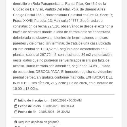
domicilio en Ruta Panamericana, Ramal Pilar, Km 43,5 de la
Ciudad de Del Viso, Partido Del Pilar, Pcia. de Buenos Aires
Codigo Postal 1669, Nomenclatura Catastral es Circ: IX; Secc: R;
Fracc: XXVIII; Parcela: 13; Matrícula 94777. Según acta de
constatación de fecha 22/5/26, observándose desde el exterior, a
través de sectores donde la lona de cerramiento se encontraba
deteriorada se observa ambientes sin terminaciones en pisos
paredes y cielorraso, sin terminar. Se trata de una casa ubicada
en lote central de 1113,62 m2, según plano desarrollada en 2
plantas, sup.total 267,72 m2, con piscina de 36 m2 y orientación
oeste, datos que no pudieron ser verificados in situ por falta de
acceso. Barrio cerrado con amenities, seguridad 24 hs., Estado
de ocupación: DESOCUPADA. El inmueble registra servidumbre
predial perpetua y gratuita conforme matrícula. EXHIBICION DEL
INMUEBLE: los días 20, 21 y 22de julio de 2026, en el horario de
10:00 a 13:00hs.
Inicio de inscripcion
19/06/2026 - 08:30 AM
Fecha de inicio
10/08/2026 - 08:30 AM
Fecha de fin
24/08/2026 - 08:30 AM
Requiere depósito en garantía