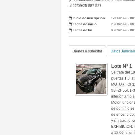
al 22/09/25 $87.527.
Inicio de inscripcion
12/06/2026 - 08
Fecha de inicio
26/08/2026 - 08
Fecha de fin
08/09/2026 - 08
Bienes a subastar
Datos Judicial
Lote N°
1
Se trata del 
puertas 1.5l a
MOTOR FORD 
9BFZH55U1K83
interior tambi
Motor funciona
de dominio se 
de encendido, e
y sin auxilio, 
EXHIBICION: l
a 12:00hs. en 