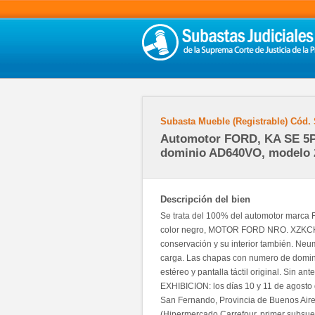
Subasta Mueble (Registrable)
Cód.
Automotor FORD, KA SE 5P
dominio AD640VO, modelo 
Descripción del bien
Se trata del 100% del automotor marca 
color negro, MOTOR FORD NRO. XZKC
conservación y su interior también. Neum
carga. Las chapas con numero de domini
estéreo y pantalla táctil original. Sin an
EXHIBICION: los días 10 y 11 de agosto 
San Fernando, Provincia de Buenos Aires
(Hipermercado Carrefour, primer subsue