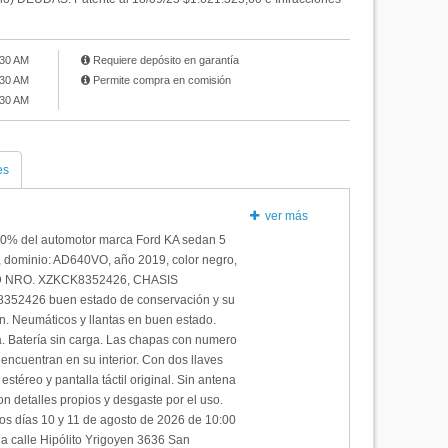
:30 AM
Requiere depósito en garantía
:30 AM
Permite compra en comisión
:30 AM
es
ver más
100% del automotor marca Ford KA sedan 5
t, dominio: AD640VO, año 2019, color negro,
NRO. XZKCK8352426, CHASIS
52426 buen estado de conservación y su
én. Neumáticos y llantas en buen estado.
. Batería sin carga. Las chapas con numero
encuentran en su interior. Con dos llaves
stéreo y pantalla táctil original. Sin antena
con detalles propios y desgaste por el uso.
os días 10 y 11 de agosto de 2026 de 10:00
la calle Hipólito Yrigoyen 3636 San