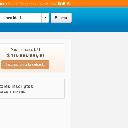
rme
Entrar
/
Busqueda avanzada
/
/
Localidad
Próximo tramo Nº 1
$ 10.666.600,00
Inscripción a la subasta
ores inscriptos
or en la subasta