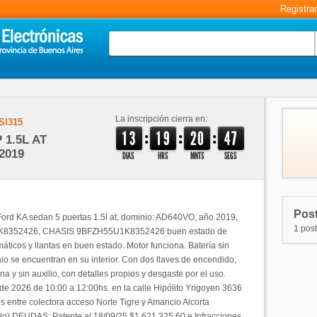
Registra
La inscripción cierra en:
SI315
:
:
:
1
3
1
9
2
0
4
7
 1.5L AT
2019
DIAS
HRS
MNTS
SEGS
Post
Ford KA sedan 5 puertas 1.5l at, dominio: AD640VO, año 2019,
1 post
K8352426, CHASIS 9BFZH55U1K8352426 buen estado de
áticos y llantas en buen estado. Motor funciona. Batería sin
o se encuentran en su interior. Con dos llaves de encendido,
tena y sin auxilio, con detalles propios y desgaste por el uso.
de 2026 de 10:00 a 12:00hs. en la calle Hipólito Yrigoyen 3636
 entre colectora acceso Norte Tigre y Amancio Alcorta
lo) DEUDAS: Patente al 18/09/25 $1.621.325,60 e Infracciones