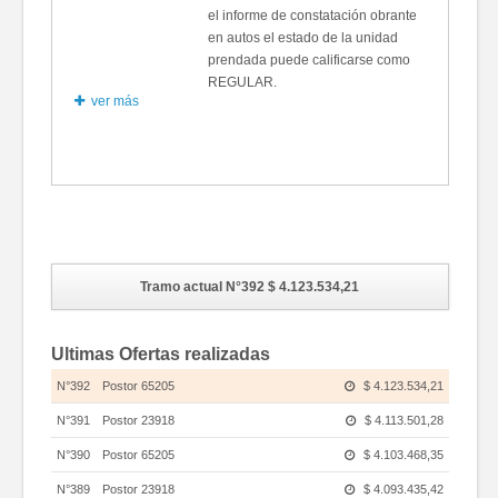
el informe de constatación obrante
en autos el estado de la unidad
prendada puede calificarse como
REGULAR.
ver más
Fotos
Tramo actual N°392
$ 4.123.534,21
Ultimas Ofertas realizadas
N°392
Postor 65205
$ 4.123.534,21
N°391
Postor 23918
$ 4.113.501,28
N°390
Postor 65205
$ 4.103.468,35
N°389
Postor 23918
$ 4.093.435,42