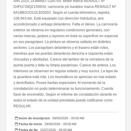
Año 2015, DOMINIO: OZR764. Motor marca RENAULT Nº
D4FG728Q2159934, carrocería y/o bastidor marca RENAULT Nº
8A1BB2UO1GL925002. Según el cuenta kilómetros, registra
106.943 km. Está equipado con dirección hidráulica, aire
acondicionado y airbags delanteros. Falta el stereo. La carrocería
exterior se observa en regulares condiciones generales, con
varias marcas, golpes y rayones en toda su superficie en especial
en sus paragolpes. La pintura se observa saltada en distintos
sectores. Los paragolpes delanteros y el trasero están rotos,
mientras que las puertas delanteras derecha e izquierda están
chocadas y abolladas. Carece del tambor de la cerradura de la
quinta puerta y falta su limpia parabrisas. Carece de antena. Los
interiores se observan en regular estado y muy sucios. La tapa de
la guantera está rota. Los neumáticos se aprecian en mal estado
y desinflados. Posee llantas especiales. Al momento de la
constatación no pudo determinarse su funcionamiento. Cuenta
llave de encendido. Según el informe de constatación obrante en
autos el estado de la unidad prendada puede calificarse como
REGULAR.
Inicio de inscripcion
09/06/2026 - 09:00 AM
Fecha de inicio
29/06/2026 - 09:00 AM
Fecha de fin
15/07/2026 - 09:00 AM