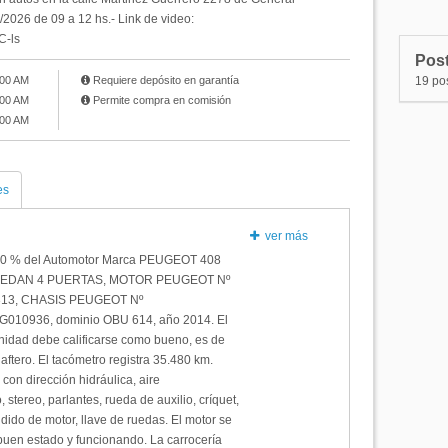
N°15
P
/2026 de 09 a 12 hs.- Link de video:
C-ls
N°14
P
Post
N°13
P
:00 AM
Requiere depósito en garantía
19 po
:00 AM
Permite compra en comisión
N°12
P
:00 AM
es
ver más
100 % del Automotor Marca PEUGEOT 408
SEDAN 4 PUERTAS, MOTOR PEUGEOT Nº
13, CHASIS PEUGEOT Nº
10936, dominio OBU 614, año 2014. El
nidad debe calificarse como bueno, es de
naftero. El tacómetro registra 35.480 km.
con dirección hidráulica, aire
 stereo, parlantes, rueda de auxilio, críquet,
dido de motor, llave de ruedas. El motor se
buen estado y funcionando. La carrocería