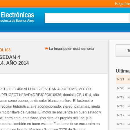
Registra
La inscripción está cerrada
DL163
T
,SEDAN 4
4. AÑO 2014
Ultima
N°21
P
N°20
P
arca PEUGEOT 408 ALLURE 2.0,SEDAN 4 PUERTAS, MOTOR
 PEUGEOT Nº 8AD4DRFJCFG010936, dominio OBU 614, año
N°19
P
carse como bueno, es de color blanco, naftero. El tacómetro
rección hidráulica, aire acondicionado, stereo, parlantes, rueda
N°18
P
de motor, llave de ruedas. El motor se encuentra en buen estado y
N°17
P
ncuentra en buen estado, con detalles propios del uso, y la
 encuentra también en buen estado. El automotor se encuentra en
N°16
P
en autos en la calle Martinez Guerrero 2278 de General