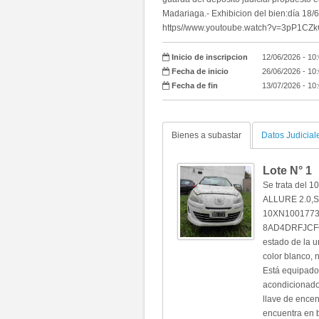
Madariaga.- Exhibicion del bien:día 18/6
https//www.youtoube.watch?v=3pP1CZk
Inicio de inscripcion
12/06/2026 - 10
Fecha de inicio
26/06/2026 - 10
Fecha de fin
13/07/2026 - 10
Bienes a subastar
Datos Judicial
Lote N°
1
Se trata del 
ALLURE 2.0,
10XN1001773
8AD4DRFJCFG0
estado de la u
color blanco, 
Está equipado 
acondicionado,
llave de encen
encuentra en 