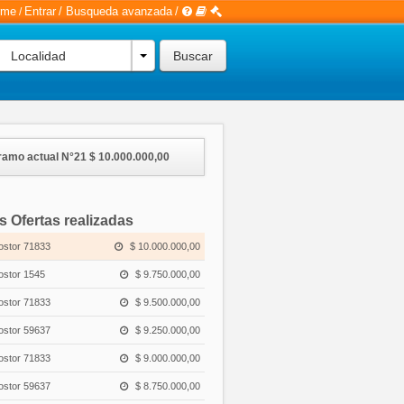
rme
Entrar
/
Busqueda avanzada
/
/
Localidad
ramo actual N°21
$ 10.000.000,00
s Ofertas realizadas
ostor 71833
$ 10.000.000,00
ostor 1545
$ 9.750.000,00
ostor 71833
$ 9.500.000,00
ostor 59637
$ 9.250.000,00
ostor 71833
$ 9.000.000,00
ostor 59637
$ 8.750.000,00