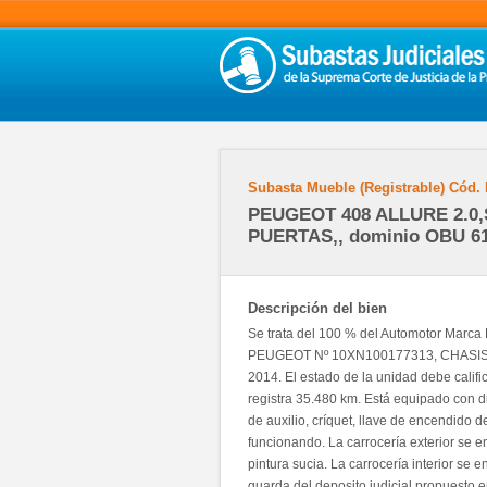
Subasta Mueble (Registrable)
Cód.
PEUGEOT 408 ALLURE 2.0
PUERTAS,, dominio OBU 61
Descripción del bien
Se trata del 100 % del Automotor M
PEUGEOT Nº 10XN100177313, CHASIS
2014. El estado de la unidad debe califi
registra 35.480 km. Está equipado con di
de auxilio, críquet, llave de encendido 
funcionando. La carrocería exterior se e
pintura sucia. La carrocería interior se
guarda del deposito judicial propuesto 