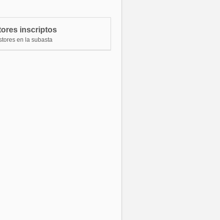
ostor 71833
$ 8.500.000,00
ostor 59637
$ 8.250.000,00
ores inscriptos
ostor 71833
$ 8.000.000,00
stores en la subasta
ostor 59637
$ 7.750.000,00