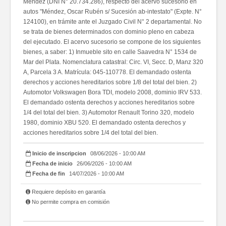
Méndez (DNI N° 20.734.286), respecto del acervo sucesorio en
autos "Méndez, Oscar Rubén s/ Sucesión ab-intestato" (Expte. N°
124100), en trámite ante el Juzgado Civil N° 2 departamental. No
se trata de bienes determinados con dominio pleno en cabeza
del ejecutado. El acervo sucesorio se compone de los siguientes
bienes, a saber: 1) Inmueble sito en calle Saavedra N° 1534 de
Mar del Plata. Nomenclatura catastral: Circ. VI, Secc. D, Manz 320
A, Parcela 3 A. Matrícula: 045-110778. El demandado ostenta
derechos y acciones hereditarios sobre 1/8 del total del bien. 2)
Automotor Volkswagen Bora TDI, modelo 2008, dominio IRV 533.
El demandado ostenta derechos y acciones hereditarios sobre
1/4 del total del bien. 3) Automotor Renault Torino 320, modelo
1980, dominio XBU 520. El demandado ostenta derechos y
acciones hereditarios sobre 1/4 del total del bien.
Inicio de inscripcion
08/06/2026 - 10:00 AM
Fecha de inicio
26/06/2026 - 10:00 AM
Fecha de fin
14/07/2026 - 10:00 AM
Requiere depósito en garantía
No permite compra en comisión