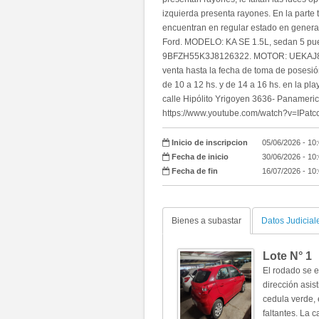
izquierda presenta rayones. En la parte 
encuentran en regular estado en genera
Ford. MODELO: KA SE 1.5L, sedan 5 pu
9BFZH55K3J8126322. MOTOR: UEKAJ812
venta hasta la fecha de toma de posesi
de 10 a 12 hs. y de 14 a 16 hs. en la pl
calle Hipólito Yrigoyen 3636- Panameri
https://www.youtube.com/watch?v=IPat
Inicio de inscripcion
05/06/2026 - 10
Fecha de inicio
30/06/2026 - 10
Fecha de fin
16/07/2026 - 10
Bienes a subastar
Datos Judicial
Lote N°
1
El rodado se 
dirección asist
cedula verde, 
faltantes. La 