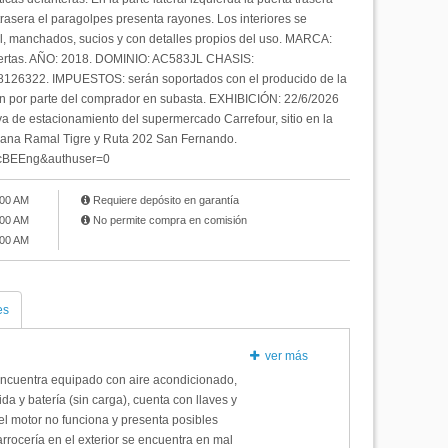
trasera el paragolpes presenta rayones. Los interiores se
l, manchados, sucios y con detalles propios del uso. MARCA:
ertas. AÑO: 2018. DOMINIO: AC583JL CHASIS:
6322. IMPUESTOS: serán soportados con el producido de la
ón por parte del comprador en subasta. EXHIBICIÓN: 22/6/2026
aya de estacionamiento del supermercado Carrefour, sitio en la
cana Ramal Tigre y Ruta 202 San Fernando.
ccBEEng&authuser=0
:00 AM
Requiere depósito en garantía
:00 AM
No permite compra en comisión
:00 AM
es
ver más
encuentra equipado con aire acondicionado,
ida y batería (sin carga), cuenta con llaves y
el motor no funciona y presenta posibles
carrocería en el exterior se encuentra en mal