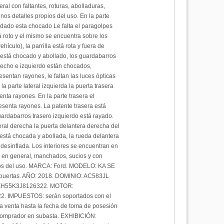
ral con faltantes, roturas, abolladuras,
nos detalles propios del uso. En la parte
odado esta chocado Le falta el paragolpes
á roto y el mismo se encuentra sobre los
vehículo), la parrilla está rota y fuera de
t está chocado y abollado, los guardabarros
recho e izquierdo están chocados,
esentan rayones, le faltan las luces ópticas
la parte lateral izquierda la puerta trasera
enta rayones. En la parte trasera el
senta rayones. La patente trasera está
uardabarros trasero izquierdo está rayado.
teral derecha la puerta delantera derecha del
stá chocada y abollada, la rueda delantera
 desinflada. Los interiores se encuentran en
o en general, manchados, sucios y con
ios del uso. MARCA: Ford. MODELO: KA SE
 puertas. AÑO: 2018. DOMINIO: AC583JL
ZH55K3J8126322. MOTOR:
. IMPUESTOS: serán soportados con el
a venta hasta la fecha de toma de posesión
 comprador en subasta. EXHIBICIÓN: