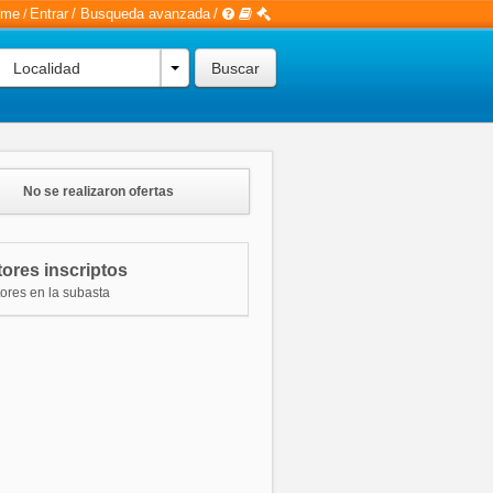
rme
Entrar
/
Busqueda avanzada
/
/
Localidad
No se realizaron ofertas
ores inscriptos
tores en la subasta