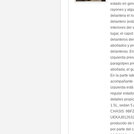
estado en gene
rayones y algu
delantera el r
delantero (est
interiores del 
lugar, el capo
delanteros de
abollados y pr
delanteras. En 
izquierda pres
paragolpes pre
abollada, el g
En la parte la
acompañante e
izquierda está
regular estad
detalles prop
1.5L, sedan 5
CHASIS: 9BF
UEKAJ8126322
producido de l
por parte del