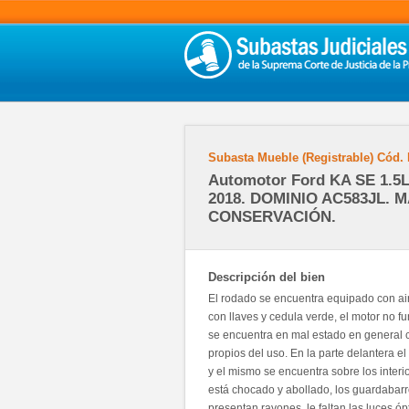
Subasta Mueble (Registrable)
Cód.
Automotor Ford KA SE 1.5L,
2018. DOMINIO AC583JL. 
CONSERVACIÓN.
Descripción del bien
El rodado se encuentra equipado con aire
con llaves y cedula verde, el motor no fu
se encuentra en mal estado en general co
propios del uso. En la parte delantera e
y el mismo se encuentra sobre los interior
está chocado y abollado, los guardabarr
presentan rayones, le faltan las luces ópt