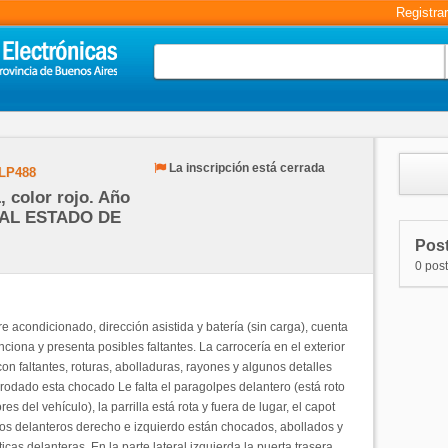
Registra
La inscripción está cerrada
LP488
 color rojo. Año
MAL ESTADO DE
Post
0 pos
 acondicionado, dirección asistida y batería (sin carga), cuenta
nciona y presenta posibles faltantes. La carrocería en el exterior
n faltantes, roturas, abolladuras, rayones y algunos detalles
l rodado esta chocado Le falta el paragolpes delantero (está roto
es del vehículo), la parrilla está rota y fuera de lugar, el capot
os delanteros derecho e izquierdo están chocados, abollados y
icas delanteras. En la parte lateral izquierda la puerta trasera