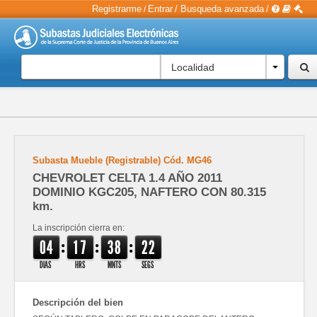
Registrarme
Entrar
/
Busqueda avanzada
/
/
Localidad
Subasta Mueble (Registrable)
Cód.
MG46
CHEVROLET CELTA 1.4 AÑO 2011
DOMINIO KGC205, NAFTERO CON 80.315
km.
La inscripción cierra en:
:
:
:
0
4
1
7
3
8
2
2
DIAS
HRS
MNTS
SEGS
Descripción del bien