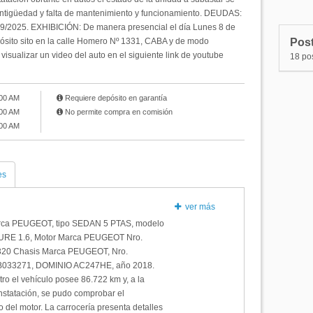
N°30
P
ntigüedad y falta de mantenimiento y funcionamiento. DEUDAS:
09/2025. EXHIBICIÓN: De manera presencial el día Lunes 8 de
N°29
P
pósito sito en la calle Homero Nº 1331, CABA y de modo
Post
N°28
P
isualizar un video del auto en el siguiente link de youtube
18 po
N°27
P
:00 AM
Requiere depósito en garantía
:00 AM
No permite compra en comisión
:00 AM
es
ver más
rca PEUGEOT, tipo SEDAN 5 PTAS, modelo
LURE 1.6, Motor Marca PEUGEOT Nro.
0 Chasis Marca PEUGEOT, Nro.
033271, DOMINIO AC247HE, año 2018.
o el vehículo posee 86.722 km y, a la
nstatación, se pudo comprobar el
 del motor. La carrocería presenta detalles