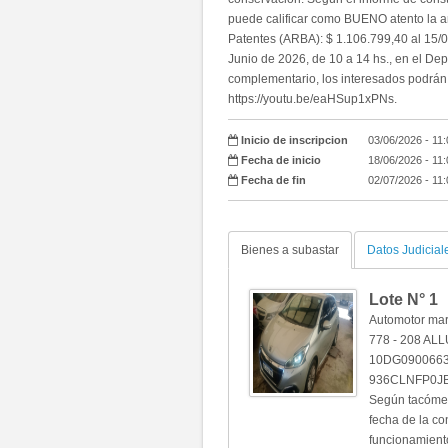
puede calificar como BUENO atento la a
Patentes (ARBA): $ 1.106.799,40 al 15/
Junio de 2026, de 10 a 14 hs., en el De
complementario, los interesados podrán v
https://youtu.be/eaHSup1xPNs.
Inicio de inscripcion
03/06/2026 - 11
Fecha de inicio
18/06/2026 - 11
Fecha de fin
02/07/2026 - 11
Bienes a subastar
Datos Judicial
Lote N°
1
Automotor ma
778 - 208 AL
10DG09006632
936CLNFP0JB
Según tacómetr
fecha de la co
funcionamiento