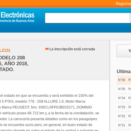
Registra
La inscripción está cerrada
LZ131
T
DELO 208
, AÑO 2018,
TADO.
Ultima
N°36
P
N°35
P
n el estado en que se encuentra y será exhibido el 100% del
N°34
P
5 PTAS, modelo 778 - 208 ALLURE 1.6, Motor Marca
s Marca PEUGEOT, Nro. 936CLNFP0JB033271, DOMINIO
N°33
P
vehículo posee 86.722 km y, a la fecha de la constatación, se
N°32
P
tor. La carrocería presenta detalles como en los paragolpes
culo se encuentra sucio pero, en general, en buen estado de
N°31
P
atación obrante en autos el estado de la unidad a subastar se