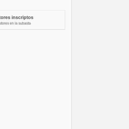
ostor 23915
$ 10.535.000,00
ostor 77110
$ 10.320.000,00
ores inscriptos
ostor 59086
$ 10.105.000,00
stores en la subasta
ostor 18135
$ 9.890.000,00