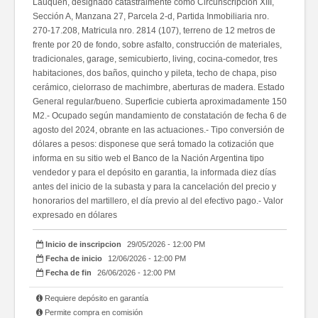
Lauquen, designado catastralmente como Circunscripción XIII,
Sección A, Manzana 27, Parcela 2-d, Partida Inmobiliaria nro.
270-17.208, Matricula nro. 2814 (107), terreno de 12 metros de
frente por 20 de fondo, sobre asfalto, construcción de materiales,
tradicionales, garage, semicubierto, living, cocina-comedor, tres
habitaciones, dos baños, quincho y pileta, techo de chapa, piso
cerámico, cielorraso de machimbre, aberturas de madera. Estado
General regular/bueno. Superficie cubierta aproximadamente 150
M2.- Ocupado según mandamiento de constatación de fecha 6 de
agosto del 2024, obrante en las actuaciones.- Tipo conversión de
dólares a pesos: disponese que será tomado la cotización que
informa en su sitio web el Banco de la Nación Argentina tipo
vendedor y para el depósito en garantia, la informada diez días
antes del inicio de la subasta y para la cancelación del precio y
honorarios del martillero, el día previo al del efectivo pago.- Valor
expresado en dólares
Inicio de inscripcion
29/05/2026 - 12:00 PM
Fecha de inicio
12/06/2026 - 12:00 PM
Fecha de fin
26/06/2026 - 12:00 PM
Requiere depósito en garantía
Permite compra en comisión