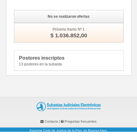
No se realizaron ofertas
Próximo tramo Nº 1
$ 1.036.852,00
Postores inscriptos
13 postores en la subasta
Contacto
|
Preguntas frecuentes
Suprema Corte de Justicia de la Prov. de Buenos Aires.
Av. 13 entre 47 y 48 - Planta Baja - La Plata - Conmutador: (0221)-410-0214. <<<