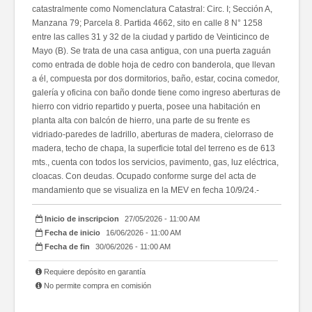
catastralmente como Nomenclatura Catastral: Circ. I; Sección A,
Manzana 79; Parcela 8. Partida 4662, sito en calle 8 N° 1258
entre las calles 31 y 32 de la ciudad y partido de Veinticinco de
Mayo (B). Se trata de una casa antigua, con una puerta zaguán
como entrada de doble hoja de cedro con banderola, que llevan
a él, compuesta por dos dormitorios, baño, estar, cocina comedor,
galería y oficina con baño donde tiene como ingreso aberturas de
hierro con vidrio repartido y puerta, posee una habitación en
planta alta con balcón de hierro, una parte de su frente es
vidriado-paredes de ladrillo, aberturas de madera, cielorraso de
madera, techo de chapa, la superficie total del terreno es de 613
mts., cuenta con todos los servicios, pavimento, gas, luz eléctrica,
cloacas. Con deudas. Ocupado conforme surge del acta de
mandamiento que se visualiza en la MEV en fecha 10/9/24.-
Inicio de inscripcion
27/05/2026 - 11:00 AM
Fecha de inicio
16/06/2026 - 11:00 AM
Fecha de fin
30/06/2026 - 11:00 AM
Requiere depósito en garantía
No permite compra en comisión