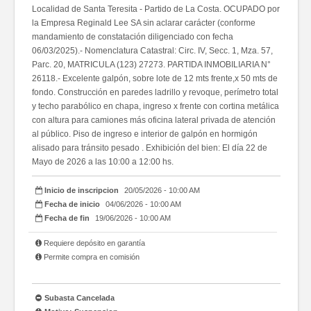
Localidad de Santa Teresita - Partido de La Costa. OCUPADO por
la Empresa Reginald Lee SA sin aclarar carácter (conforme
mandamiento de constatación diligenciado con fecha
06/03/2025).- Nomenclatura Catastral: Circ. IV, Secc. 1, Mza. 57,
Parc. 20, MATRICULA (123) 27273. PARTIDA INMOBILIARIA N°
26118.- Excelente galpón, sobre lote de 12 mts frente,x 50 mts de
fondo. Construcción en paredes ladrillo y revoque, perímetro total
y techo parabólico en chapa, ingreso x frente con cortina metálica
con altura para camiones más oficina lateral privada de atención
al público. Piso de ingreso e interior de galpón en hormigón
alisado para tránsito pesado . Exhibición del bien: El día 22 de
Mayo de 2026 a las 10:00 a 12:00 hs.
Inicio de inscripcion
20/05/2026 - 10:00 AM
Fecha de inicio
04/06/2026 - 10:00 AM
Fecha de fin
19/06/2026 - 10:00 AM
Requiere depósito en garantía
Permite compra en comisión
Subasta Cancelada