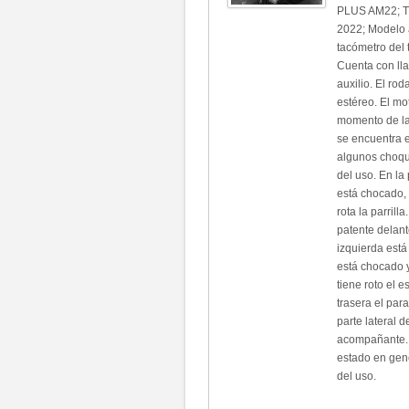
PLUS AM22; T
2022; Modelo a
tacómetro del 
Cuenta con lla
auxilio. El ro
estéreo. El mo
momento de la 
se encuentra e
algunos choque
del uso. En la
está chocado, 
rota la parrill
patente delant
izquierda está
está chocado y
tiene roto el e
trasera el par
parte lateral d
acompañante. 
estado en gene
del uso.