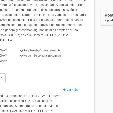
N°51
P
ntero está chocado, rayado, desalineado y con faltantes. Tiene
 abollado. La patente delantera está abollada. La luz óptica
N°50
P
barros delantero izquierdo está chocado y abollado. En la parte
Post
N°49
P
rovisor del conductor. En la parte trasera el paragolpes trasero
7 pos
 derecha tiene roto el espejo retrovisor del acompañante. Los
N°48
P
 en general y presentan algunos detalles propios del uso.
 hs a 14.00 Hs) en calle Homero 1331 CABA.Link:
B3l9LE4 .-
:00 AM
Requiere depósito en garantía
:00 AM
No permite compra en comisión
:00 AM
es
ver más
ndada a rematarse dominio: AF244LH, cuyo
alificarse como REGULAR tal como se
fotografías . Se trata de un automotor Marca:
elo: C4 CACTUS VTI 115 FEEL PACK