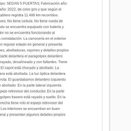
ipo: SEDAN 5 PUERTAS; Fabricación año:
ño: 2022, de color gris y que según el
tablero registra 11.486 km recorridos.
ves. No tiene cedula. No tiene rueda de
dado se encuentra equipado con batería y
tor no se encuentra funcionando al
constatación. La carrocería en el exterior
n regular estado en general y presenta
s, abolladuras, rayones y detalles propios
 parte delantera el paragolpes delantero
rayado, desalineado y con faltantes. Tiene
a. El capot está chocado y abollado. La
era está abollada. La luz óptica delantera
 rota. El guardabarros delantero izquierdo
 abollado. En la parte lateral izquierda
spejo retrovisor del conductor. En la parte
agolpes trasero está rayado y suelto. En la
erecha tiene roto el espejo retrovisor del
Los interiores se encuentran en buen
ral y presentan algunos detalles propios