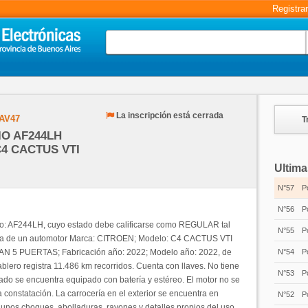
Registra
La inscripción está cerrada
AV47
T
O AF244LH
4 CACTUS VTI
Ultima
N°57
P
N°56
P
o: AF244LH, cuyo estado debe calificarse como REGULAR tal
N°55
P
 trata de un automotor Marca: CITROEN; Modelo: C4 CACTUS VTI
N 5 PUERTAS; Fabricación año: 2022; Modelo año: 2022, de
N°54
P
ablero registra 11.486 km recorridos. Cuenta con llaves. No tiene
N°53
P
dado se encuentra equipado con batería y estéreo. El motor no se
constatación. La carrocería en el exterior se encuentra en
N°52
P
gunos choques, abolladuras, rayones y detalles propios del uso.