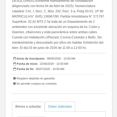
DESOCUPADO (conforme mandamiento de constatación
diligenciado con fecha 04 de Abril de 2025). Nomenclatura
catastral: Circ. I, Secc. C, Mza. 202, Parc. 3-a, Polig 03-01, UF 90
MATRICULA N° (045) 136967/90. Partida Inmobiliaria N° 271787.
Superficie: 32,42 MTS 2 Se trata de un Departamento de 2
ambientes con excelente ubicación en esquina de Av. Colón y
Güemes, c/balcones y vista panorámica sobre ambas calles.
Cuenta con Habitación c/Placard, Cocina-Comedor y Baño. Sin
mantenimiento y descuidado por años sin habitar. Exhibición del
bien. El día 03 de junio de 2026 de 11:00 a 12:00 hs
Inicio de inscripcion
08/05/2026 - 10:00 AM
Fecha de inicio
22/06/2026 - 10:00 AM
Fecha de fin
06/07/2026 - 10:00 AM
Requiere depósito en garantía
No permite compra en comisión
Bienes a subastar
Datos Judiciales