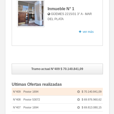
Inmueble N°
1
GÜEMES 2215/31 3° A - MAR
DEL PLATA
ver más
Fotos
Tramo actual N°409
$ 70.140.841,09
Ultimas Ofertas realizadas
N°409
Postor 1694
$ 70.140.841,09
N°408
Postor 53072
$ 69.976.960,62
N°407
Postor 1694
$ 69.813.080,15