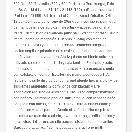
529 Nro. 2347 e/ calles 623 y 624 Partido de Berazategui, Pcia.
de Bs. As., Matrículas 21412 y 21413 (120) unificadas por plano ;
Part Inm 120-69912/9; titularidad Carlos Daniel Zeballos DNI
18.554.004. Lote de terreno de 20m x 60m, con cierre perimetral
de mampostería de aprox 2 m de altura y acceso peatonal al
frente. Distribución de vivienda principal: Exterior / Ingreso: Jardín
frontal, porch de recepción. P.B: Amplio living con techo de
madera a la vista y aire acondicionado; comedor integrado;
cocina amplia equipada con muebles bajo/sobre mesada, horno,
anafe y barra desayunadora. A la izquierda ambiente adicional
utilizado como comedor diario y sala familiar. Escritorio y baño.
Los pisos son de porcelanato de calidad y la propiedad cuenta
con calefacción central. Escalera de madera conduce a P. A.,
recibe un pasillo distribuidor con visual abierta hacia la p.b., y los
siguientes ambientes: 2 dormitorios con placard y aire
acondicionado; uno de ellos con altillo. Baño compartimentado
con bañera. Dormitorio ppal en suite, amplio, con vestidor, baño
completo con ducha, placard adicional, aire acondicionado y
balcón con vista al parque. Desde el salón familiar de p.b. se
accede a un quincho cubierto, lavadero, baño, parrilla, cocina y
estar. Atras del terreno amplio parque, piscina, parrilla, caniles.
Sup. cubierta aprox. 420 m2.ocupado la Sra. Irene Edith