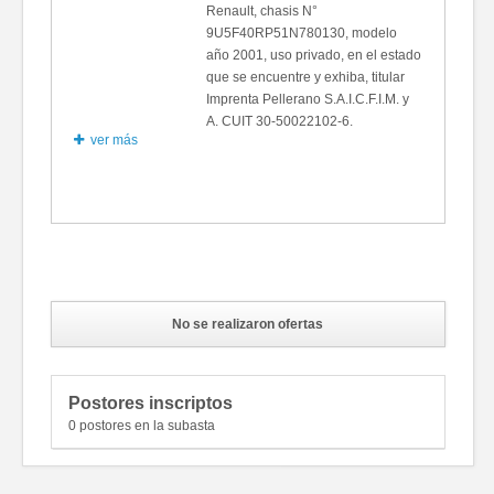
Renault, chasis N°
9U5F40RP51N780130, modelo
año 2001, uso privado, en el estado
que se encuentre y exhiba, titular
Imprenta Pellerano S.A.I.C.F.I.M. y
A. CUIT 30-50022102-6.
ver más
Fotos
No se realizaron ofertas
Postores inscriptos
0 postores en la subasta