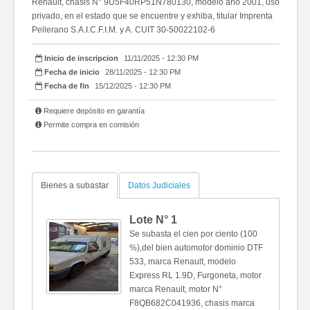
Renault, chasis N° 9U5F40RP51N780130, modelo año 2001, uso
privado, en el estado que se encuentre y exhiba, titular Imprenta
Pellerano S.A.I.C.F.I.M. y A. CUIT 30-50022102-6
Inicio de inscripcion
11/11/2025 - 12:30 PM
Fecha de inicio
28/11/2025 - 12:30 PM
Fecha de fin
15/12/2025 - 12:30 PM
Requiere depósito en garantía
Permite compra en comisión
Bienes a subastar
Datos Judiciales
Lote N°
1
Se subasta el cien por ciento (100
%),del bien automotor dominio DTF
533, marca Renault, modelo
Express RL 1.9D, Furgoneta, motor
marca Renault, motor N°
F8QB682C041936, chasis marca