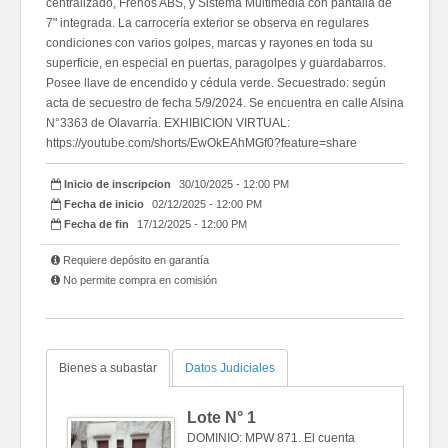
centralizado, Frenos ABS, y Sistema Multimedia con pantalla de
7" integrada. La carrocería exterior se observa en regulares
condiciones con varios golpes, marcas y rayones en toda su
superficie, en especial en puertas, paragolpes y guardabarros.
Posee llave de encendido y cédula verde. Secuestrado: según
acta de secuestro de fecha 5/9/2024. Se encuentra en calle Alsina
N°3363 de Olavarría. EXHIBICION VIRTUAL:
https://youtube.com/shorts/EwOkEAhMGf0?feature=share
Inicio de inscripcion
30/10/2025 - 12:00 PM
Fecha de inicio
02/12/2025 - 12:00 PM
Fecha de fin
17/12/2025 - 12:00 PM
Requiere depósito en garantía
No permite compra en comisión
Bienes a subastar
Datos Judiciales
Lote N°
1
DOMINIO: MPW 871. El cuenta