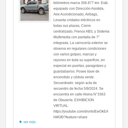
kilómetros marca 306.877 km. Está
equipado con Dirección Asistida,
Aire Acondicionado, Airbags,
Levanta cristales eléctricos en
todas sus plazas, Cierre
centralizado, Frenos ABS, y Sistema
Multimedia con pantalla de 7"
integrada. La carrocería exterior se
observa en regulares condiciones
con varios golpes, marcas y
rayones en toda su superficie, en
especial en puertas, paragolpes y
guardabarros. Posee llave de
encendido y cédula verde.
Secuestrado: según acta de
secuestro de fecha 5/9/2024. Se
encuentra en calle Alsina N°3363
de Olavarría. EXHIBICION
VIRTUAL:
https://youtube.com/shorts/EwOkEA
hMGf0?feature=share
ver más