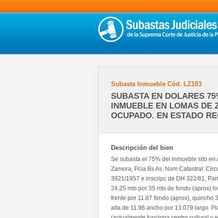
Subasta Inmueble
Cód.
LZ103
SUBASTA EN DOLARES 75
INMUEBLE EN LOMAS DE 
OCUPADO. EN ESTADO RE
Descripción del bien
Se subasta el 75% del inmueble sito en
Zamora, Pcia Bs As, Nom Catastral: Circ
3921/1957 e inscripc de DH 322/81, Par
24.25 mts por 35 mts de fondo (aprox) l
frente por 11.87 fondo (aprox), quincho 
alta de 11.96 ancho por 13.079 largo. Pl
(actualmente funciona centro cultural y 