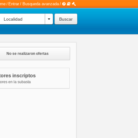
rme
Entrar
/
Busqueda avanzada
/
/
Localidad
No se realizaron ofertas
ores inscriptos
tores en la subasta