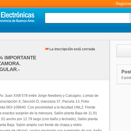
Registra
La inscripción está cerrada
% IMPORTANTE
ZAMORA.
GULAR.-
Post
0 pos
 Av. Juan XXIII 578 entre Jorge Newbery y Calcagno, Lomas de
unscripción X, Sección D, manzana 37, Parcela 13, Folio
tida 063-109640. Con proximidad a la facultad UNLZ. Frente
os exactos surgirán de la mensura. Salón planta Baja de 11.91
3.52 ancho por 12.79 largo (con baño y techado); Salón planta
anta Baja: Salón amplio con frente de chapa y vidrio
escuela de oficios), cocina equipada con suministro de gas, baño