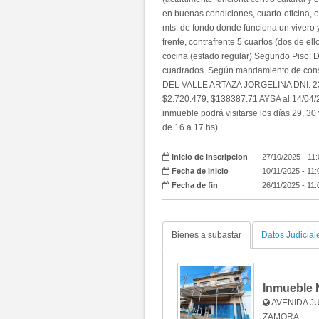
en buenas condiciones, cuarto-oficina, o
mts. de fondo donde funciona un vivero 
frente, contrafrente 5 cuartos (dos de 
cocina (estado regular) Segundo Piso: D
cuadrados. Según mandamiento de consta
DEL VALLE ARTAZA JORGELINA DNI: 23.4
$2.720.479, $138387.71 AYSA al 14/04/
inmueble podrá visitarse los días 29, 30
de 16 a 17 hs)
Inicio de inscripcion
27/10/2025 - 11
Fecha de inicio
10/11/2025 - 11
Fecha de fin
26/11/2025 - 11
Bienes a subastar
Datos Judicial
Inmueble 
AVENIDA JU
ZAMORA