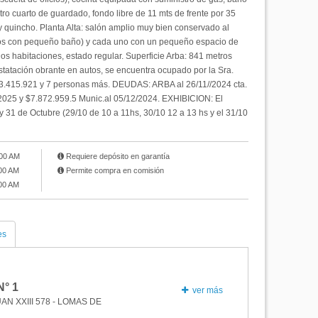
tro cuarto de guardado, fondo libre de 11 mts de frente por 35
y quincho. Planta Alta: salón amplio muy bien conservado al
ellos con pequeño baño) y cada uno con un pequeño espacio de
os habitaciones, estado regular. Superficie Arba: 841 metros
tación obrante en autos, se encuentra ocupado por la Sra.
15.921 y 7 personas más. DEUDAS: ARBA al 26/11//2024 cta.
2025 y $7.872.959.5 Munic.al 05/12/2024. EXHIBICION: El
 y 31 de Octubre (29/10 de 10 a 11hs, 30/10 12 a 13 hs y el 31/10
:00 AM
Requiere depósito en garantía
:00 AM
Permite compra en comisión
:00 AM
es
N°
1
ver más
AN XXIII 578 - LOMAS DE