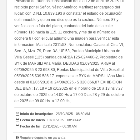
Provincia de Buenos constatacion del día 12 de abril de 2025 fui
recibido por el Señor, Néstor Américo Martínez (encargado del
lugar) con D.N.I. 10.839.193 a constatar el estado de ocupación
del inmueble y quien me dice que es la cochera Número 87 y
verifico con la foto del plano, contando del lado de la calle
número 116 hacia la 115, 11 cochera, y me da el número de
cochera 87 con el cual adjunto una imagen para verificar esta
información. Matricula 2311/53, Nomenclatura Catastral: Circ. VI,
Sec : A, Mza: 79, Parc. 3A, UF 53, Partido Municipio Urbano de
Villa Gesell (125) partida de ARBA 125-024460-2, Propiedad de
BYK de MARSILI Ana María. DEUDAS 02/09/2025, ARBA al
02/09/2025 $ 23.693.80, Rentas Municipalidad de Villa Gesell al
05/09/2025 $39.586.17. expensas de BYK de MARSILI Ana María
desde el 01/06/2018 al 24/09/2025.- $ 320.866,87 EXHIBICION
DEL BIEN: 17, 18 y 19 /10/2025 en el horario de 10 a 13 hs y 27
de octubre de 2025 de 14:00 Hs a 17:00 Días 28 y 29 de octubre
de 2025 de 09:00 Hs. a 12:00 Hs,
Inicio de inscripcion
23/10/2025 - 08:30 AM
Fecha de inicio
07/11/2025 - 08:30 AM
Fecha de fin
20/11/2025 - 08:30 AM
Requiere depósito en garantía