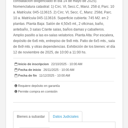
constatación diligenciado el día 14 de mayo de 2025).
Nomenclatura catastral: 1) Circ. VI, Secc.C, Manz. 258 d, Parc. 10
a. Matrícula: 045-113615. 2) Circ. VI, Secc. C, Manz. 258d, Parc.
10 a. Matrícula 045-113616. Superficie cubierta: 745 M2. en 2
plantas. Planta Baja: Salón de 4,50x5 mt., 2 oficinas, baño,
antebaño, 3 salas C/ante salas, baños damas y caballeros.
Amplio pasillo a las ex-salas velatorios. Planta Alta: Por escalera,
depósito de 6x6 mts, entrepiso de 9x8 mts. Patio de 6x5 mts., sala
de 8x9 mts. y otras dependencias. Exhibición de los bienes: el día
12 de noviembre de 2025, de 10:00 a 11:00 hs.
Inicio de inscripcion
22/10/2025 - 10:00 AM
Fecha de inicio
26/11/2025 - 10:00 AM
Fecha de fin
11/12/2025 - 10:00 AM
Requiere depósito en garantía
Permite compra en comisión
Bienes a subastar
Datos Judiciales