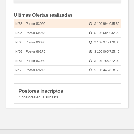
Departamento judicial
Ultimas Ofertas realizadas
MAR DEL PLATA
N°65
Postor 83020
$ 109.994.085,60
Localidad
MAR DEL PLATA
N°64
Postor 69273
$ 108.684.632,20
Domicilio
N°63
Postor 83020
$ 107.375.178,80
SAN JUAN 3035
N°62
Postor 69273
$ 106.065.725,40
Código postal
7600
N°61
Postor 83020
$ 104.756.272,00
Matrícula
N°60
Postor 69273
$ 103.446.818,60
(045) 113616
N°59
Postor 83020
$ 102.137.365,20
Partido
1
/
20
GENERAL PUEYRREDÓN (045)
N°58
Postor 69273
$ 100.827.911,80
Postores inscriptos
4 postores en la subasta
Nomenclatura Catastral
N°57
Postor 83020
$ 99.518.458,40
N°56
Postor 69273
$ 98.209.005,00
Circunscripción
VI
Domicilio del inmueble
Sección