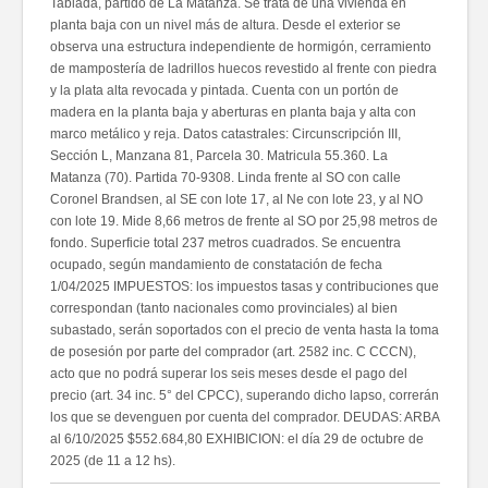
Tablada, partido de La Matanza. Se trata de una vivienda en
planta baja con un nivel más de altura. Desde el exterior se
observa una estructura independiente de hormigón, cerramiento
de mampostería de ladrillos huecos revestido al frente con piedra
y la plata alta revocada y pintada. Cuenta con un portón de
madera en la planta baja y aberturas en planta baja y alta con
marco metálico y reja. Datos catastrales: Circunscripción III,
Sección L, Manzana 81, Parcela 30. Matricula 55.360. La
Matanza (70). Partida 70-9308. Linda frente al SO con calle
Coronel Brandsen, al SE con lote 17, al Ne con lote 23, y al NO
con lote 19. Mide 8,66 metros de frente al SO por 25,98 metros de
fondo. Superficie total 237 metros cuadrados. Se encuentra
ocupado, según mandamiento de constatación de fecha
1/04/2025 IMPUESTOS: los impuestos tasas y contribuciones que
correspondan (tanto nacionales como provinciales) al bien
subastado, serán soportados con el precio de venta hasta la toma
de posesión por parte del comprador (art. 2582 inc. C CCCN),
acto que no podrá superar los seis meses desde el pago del
precio (art. 34 inc. 5° del CPCC), superando dicho lapso, correrán
los que se devenguen por cuenta del comprador. DEUDAS: ARBA
al 6/10/2025 $552.684,80 EXHIBICION: el día 29 de octubre de
2025 (de 11 a 12 hs).