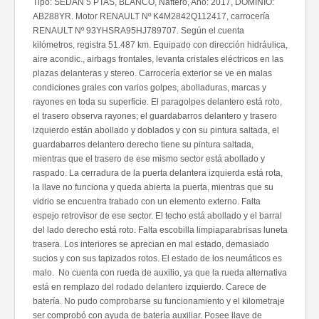
Tipo: SEDAN 5 PTAS, BLANCO, Naftero, Año: 2017, DOMINIO:
AB288YR. Motor RENAULT Nº K4M2842Q112417, carrocería
RENAULT Nº 93YHSRA95HJ789707. Según el cuenta
kilómetros, registra 51.487 km. Equipado con dirección hidráulica,
aire acondic., airbags frontales, levanta cristales eléctricos en las
plazas delanteras y stereo. Carrocería exterior se ve en malas
condiciones grales con varios golpes, abolladuras, marcas y
rayones en toda su superficie. El paragolpes delantero está roto,
el trasero observa rayones; el guardabarros delantero y trasero
izquierdo están abollado y doblados y con su pintura saltada, el
guardabarros delantero derecho tiene su pintura saltada,
mientras que el trasero de ese mismo sector está abollado y
raspado. La cerradura de la puerta delantera izquierda está rota,
la llave no funciona y queda abierta la puerta, mientras que su
vidrio se encuentra trabado con un elemento externo. Falta
espejo retrovisor de ese sector. El techo está abollado y el barral
del lado derecho está roto. Falta escobilla limpiaparabrisas luneta
trasera. Los interiores se aprecian en mal estado, demasiado
sucios y con sus tapizados rotos. El estado de los neumáticos es
malo. No cuenta con rueda de auxilio, ya que la rueda alternativa
está en remplazo del rodado delantero izquierdo. Carece de
batería. No pudo comprobarse su funcionamiento y el kilometraje
ser comprobó con ayuda de batería auxiliar. Posee llave de