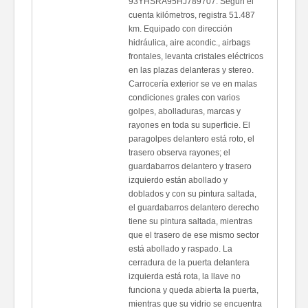
93YHSRA95HJ789707. Según el
cuenta kilómetros, registra 51.487
km. Equipado con dirección
hidráulica, aire acondic., airbags
frontales, levanta cristales eléctricos
en las plazas delanteras y stereo.
Carrocería exterior se ve en malas
condiciones grales con varios
golpes, abolladuras, marcas y
rayones en toda su superficie. El
paragolpes delantero está roto, el
trasero observa rayones; el
guardabarros delantero y trasero
izquierdo están abollado y
doblados y con su pintura saltada,
el guardabarros delantero derecho
tiene su pintura saltada, mientras
que el trasero de ese mismo sector
está abollado y raspado. La
cerradura de la puerta delantera
izquierda está rota, la llave no
funciona y queda abierta la puerta,
mientras que su vidrio se encuentra