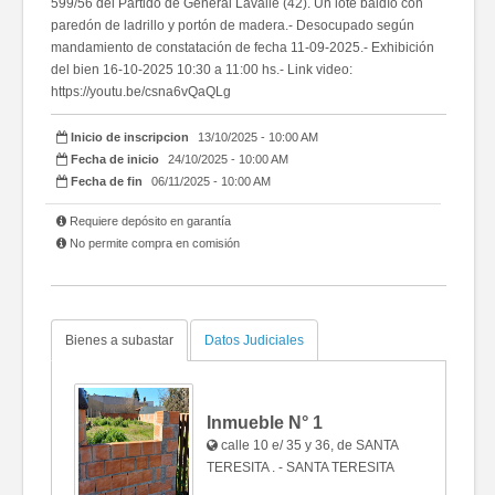
599/56 del Partido de General Lavalle (42). Un lote baldío con
paredón de ladrillo y portón de madera.- Desocupado según
mandamiento de constatación de fecha 11-09-2025.- Exhibición
del bien 16-10-2025 10:30 a 11:00 hs.- Link video:
https://youtu.be/csna6vQaQLg
Inicio de inscripcion
13/10/2025 - 10:00 AM
Fecha de inicio
24/10/2025 - 10:00 AM
Fecha de fin
06/11/2025 - 10:00 AM
Requiere depósito en garantía
No permite compra en comisión
Bienes a subastar
Datos Judiciales
Inmueble N°
1
calle 10 e/ 35 y 36, de SANTA
TERESITA . - SANTA TERESITA