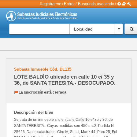
Registrarme
Entrar
/
Busqueda avanzada
/
/
Localidad
Subasta Inmueble
Cód.
DL135
LOTE BALDÍO ubicado en calle 10 e/ 35 y
36, de SANTA TERESITA.- DESOCUPADO.
La inscripción está cerrada
Descripción del bien
Se trata de un inmueble sito en calle Calle 10 e/ 35 y 36, de
SANTA TERESITA.- Cuyas medidas son 450 mts2, Partida N
25626. Datos catastrales: Circ.IV; Sec. I; Manz.44; Parc.25; Fol