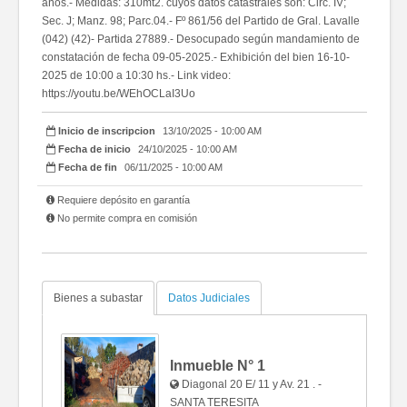
años.- Medidas: 310mt2. cuyos datos catastrales son: Circ. IV;
Sec. J; Manz. 98; Parc.04.- Fº 861/56 del Partido de Gral. Lavalle
(042) (42)- Partida 27889.- Desocupado según mandamiento de
constatación de fecha 09-05-2025.- Exhibición del bien 16-10-
2025 de 10:00 a 10:30 hs.- Link video:
https://youtu.be/WEhOCLaI3Uo
Inicio de inscripcion
13/10/2025 - 10:00 AM
Fecha de inicio
24/10/2025 - 10:00 AM
Fecha de fin
06/11/2025 - 10:00 AM
Requiere depósito en garantía
No permite compra en comisión
Bienes a subastar
Datos Judiciales
Inmueble N°
1
Diagonal 20 E/ 11 y Av. 21 . -
SANTA TERESITA