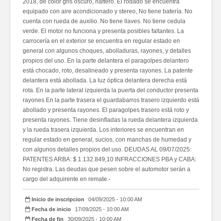
2018, de color gris oscuro, naftero. El rodado se encuentra
equipado con aire acondicionado y stereo, No tiene batería. No
cuenta con rueda de auxilio. No tiene llaves. No tiene cedula
verde. El motor no funciona y presenta posibles faltantes. La
carrocería en el exterior se encuentra en regular estado en
general con algunos choques, abolladuras, rayones, y detalles
propios del uso. En la parte delantera el paragolpes delantero
está chocado, roto, desalineado y presenta rayones. La patente
delantera está abollada. La luz óptica delantera derecha está
rota. En la parte lateral izquierda la puerta del conductor presenta
rayones En la parte trasera el guardabarros trasero izquierdo está
abollado y presenta rayones. El paragolpes trasero está roto y
presenta rayones. Tiene desinfladas la rueda delantera izquierda
y la rueda trasera izquierda. Los interiores se encuentran en
regular estado en general, sucios, con manchas de humedad y
con algunos detalles propios del uso. DEUDAS AL 09/07/2025:
PATENTES ARBA: $ 1.132.849,10 INFRACCIONES PBA y CABA:
No registra. Las deudas que pesen sobre el automotor serán a
cargo del adquirente en remate.-
Inicio de inscripcion
04/09/2025 - 10:00 AM
Fecha de inicio
17/09/2025 - 10:00 AM
Fecha de fin
30/09/2025 - 10:00 AM