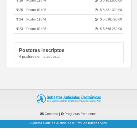
N°26
Postor 11574
$ 5.963.850,00
N°25
Postor 81405
$ 5.831.320,00
N°24
Postor 11574
$ 5.698.790,00
N°23
Postor 81405
$ 5.566.260,00
N°22
Postor 11574
$ 5.433.730,00
N°21
Postor 81405
$ 5.301.200,00
Postores inscriptos
4 postores en la subasta
N°20
Postor 11574
$ 5.168.670,00
N°19
Postor 81405
$ 5.036.140,00
1
/
4
Contacto
|
Preguntas frecuentes
Suprema Corte de Justicia de la Prov. de Buenos Aires.
Datos del mueble
Av. 13 entre 47 y 48 - Planta Baja - La Plata - Conmutador: (0221)-410-0214. <<<
Versión: 2.2.0.7 >>>