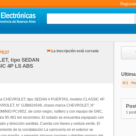
Registra
La inscripción está cerrada
PE27
ET, tipo SEDAN
IC 4P LS ABS
Ultima
N°1
Po
marca CHEVROLET, tipo SEDAN 4 PUERTAS, modelo CLASSIC 4P
EVROLET, N° GJBM24548, chasis marca CHEVROLET, N°
Post
MINIO PCV852. de color negro, naftero y con equipo de GNC,
1 post
stra 95.481 km recorridos. El rodado se encuentra equipado con
ado y dirección asistida. Cuenta con llaves y cedula verde. El
mento de la constatación La carrocería en el exterior se
con masilla, y presenta algunos rayones y detalles propios del