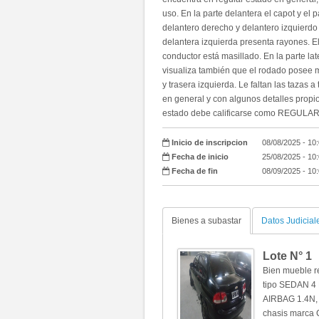
uso. En la parte delantera el capot y e
delantero derecho y delantero izquierdo 
delantera izquierda presenta rayones. El
conductor está masillado. En la parte la
visualiza también que el rodado posee ma
y trasera izquierda. Le faltan las tazas 
en general y con algunos detalles propios
estado debe calificarse como REGULAR ta
Inicio de inscripcion
08/08/2025 - 10
Fecha de inicio
25/08/2025 - 10
Fecha de fin
08/09/2025 - 10
Bienes a subastar
Datos Judicial
Lote N°
1
Bien mueble r
tipo SEDAN 4
AIRBAG 1.4N,
chasis marc