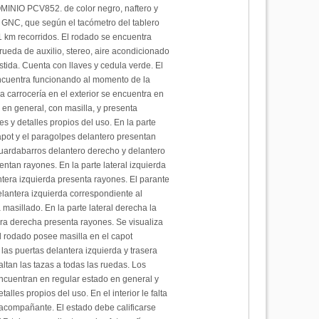
OMINIO PCV852. de color negro, naftero y
 GNC, que según el tacómetro del tablero
1 km recorridos. El rodado se encuentra
ueda de auxilio, stereo, aire acondicionado
istida. Cuenta con llaves y cedula verde. El
ncuentra funcionando al momento de la
a carrocería en el exterior se encuentra en
 en general, con masilla, y presenta
s y detalles propios del uso. En la parte
apot y el paragolpes delantero presentan
uardabarros delantero derecho y delantero
entan rayones. En la parte lateral izquierda
ntera izquierda presenta rayones. El parante
elantera izquierda correspondiente al
 masillado. En la parte lateral derecha la
ra derecha presenta rayones. Se visualiza
 rodado posee masilla en el capot
 las puertas delantera izquierda y trasera
altan las tazas a todas las ruedas. Los
encuentran en regular estado en general y
alles propios del uso. En el interior le falta
 acompañante. El estado debe calificarse