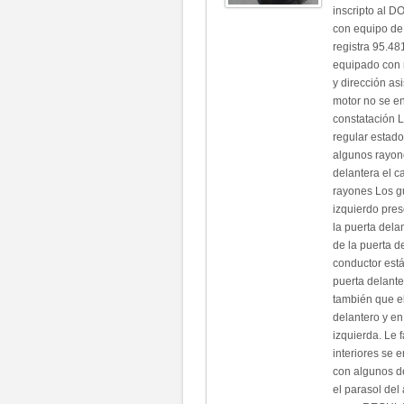
inscripto al D
con equipo de
registra 95.48
equipado con r
y dirección as
motor no se e
constatación L
regular estado
algunos rayone
delantera el c
rayones Los g
izquierdo pres
la puerta dela
de la puerta d
conductor está
puerta delante
también que el
delantero y en
izquierda. Le f
interiores se 
con algunos det
el parasol del