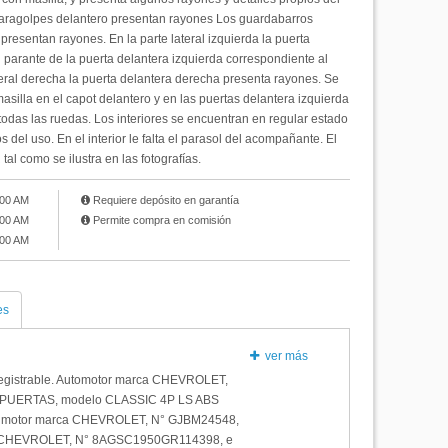
l paragolpes delantero presentan rayones Los guardabarros
presentan rayones. En la parte lateral izquierda la puerta
 parante de la puerta delantera izquierda correspondiente al
teral derecha la puerta delantera derecha presenta rayones. Se
silla en el capot delantero y en las puertas delantera izquierda
a todas las ruedas. Los interiores se encuentran en regular estado
 del uso. En el interior le falta el parasol del acompañante. El
l como se ilustra en las fotografías.
:00 AM
Requiere depósito en garantía
:00 AM
Permite compra en comisión
:00 AM
es
ver más
egistrable. Automotor marca CHEVROLET,
 PUERTAS, modelo CLASSIC 4P LS ABS
 motor marca CHEVROLET, N° GJBM24548,
a CHEVROLET, N° 8AGSC1950GR114398, e