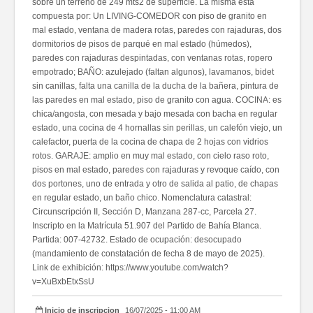
sobre un terreno de 249 mts2 de superficie. La misma está
compuesta por: Un LIVING-COMEDOR con piso de granito en
mal estado, ventana de madera rotas, paredes con rajaduras, dos
dormitorios de pisos de parqué en mal estado (húmedos),
paredes con rajaduras despintadas, con ventanas rotas, ropero
empotrado; BAÑO: azulejado (faltan algunos), lavamanos, bidet
sin canillas, falta una canilla de la ducha de la bañera, pintura de
las paredes en mal estado, piso de granito con agua. COCINA: es
chica/angosta, con mesada y bajo mesada con bacha en regular
estado, una cocina de 4 hornallas sin perillas, un calefón viejo, un
calefactor, puerta de la cocina de chapa de 2 hojas con vidrios
rotos. GARAJE: amplio en muy mal estado, con cielo raso roto,
pisos en mal estado, paredes con rajaduras y revoque caído, con
dos portones, uno de entrada y otro de salida al patio, de chapas
en regular estado, un baño chico. Nomenclatura catastral:
Circunscripción II, Sección D, Manzana 287-cc, Parcela 27.
Inscripto en la Matrícula 51.907 del Partido de Bahía Blanca.
Partida: 007-42732. Estado de ocupación: desocupado
(mandamiento de constatación de fecha 8 de mayo de 2025).
Link de exhibición: https://www.youtube.com/watch?
v=XuBxbEtxSsU
Inicio de inscripcion
16/07/2025 - 11:00 AM