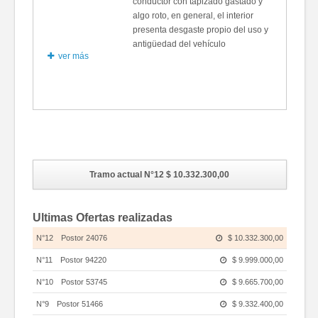
conductor con tapizado gastado y
algo roto, en general, el interior
presenta desgaste propio del uso y
antigüedad del vehículo
ver más
Fotos
Tramo actual N°12
$ 10.332.300,00
Ultimas Ofertas realizadas
N°12
Postor 24076
$ 10.332.300,00
N°11
Postor 94220
$ 9.999.000,00
N°10
Postor 53745
$ 9.665.700,00
N°9
Postor 51466
$ 9.332.400,00