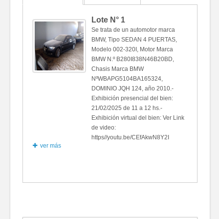
Lote N°
1
Se trata de un automotor marca
BMW, Tipo SEDAN 4 PUERTAS,
Modelo 002-320I, Motor Marca
BMW N.º B280I838N46B20BD,
Chasis Marca BMW
NºWBAPG5104BA165324,
DOMINIO JQH 124, año 2010.-
Exhibición presencial del bien:
21/02/2025 de 11 a 12 hs.-
Exhibición virtual del bien: Ver Link
de video:
https//youtu.be/CEfAkwN8Y2I
ver más
Fotos