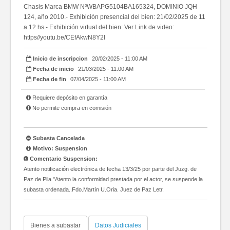
Chasis Marca BMW NºWBAPG5104BA165324, DOMINIO JQH
124, año 2010.- Exhibición presencial del bien: 21/02/2025 de 11
a 12 hs.- Exhibición virtual del bien: Ver Link de video:
https//youtu.be/CEfAkwN8Y2I
Inicio de inscripcion
20/02/2025 - 11:00 AM
Fecha de inicio
21/03/2025 - 11:00 AM
Fecha de fin
07/04/2025 - 11:00 AM
Requiere depósito en garantía
No permite compra en comisión
Subasta Cancelada
Motivo: Suspension
Comentario Suspension:
Atento notificación electrónica de fecha 13/3/25 por parte del Juzg. de
Paz de Pila "Atento la conformidad prestada por el actor, se suspende la
subasta ordenada..Fdo.Martín U.Oria. Juez de Paz Letr.
Bienes a subastar
Datos Judiciales