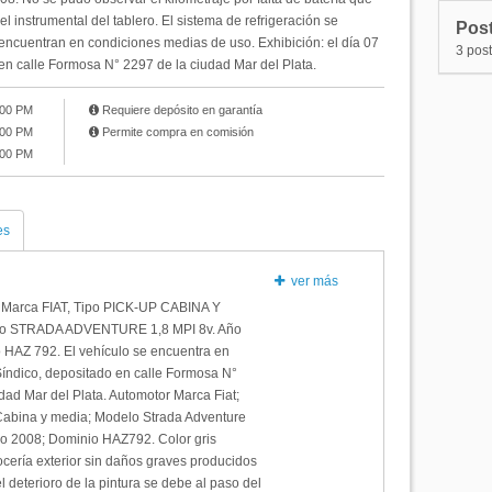
l instrumental del tablero. El sistema de refrigeración se
Post
encuentran en condiciones medias de uso. Exhibición: el día 07
3 pos
en calle Formosa N° 2297 de la ciudad Mar del Plata.
:00 PM
Requiere depósito en garantía
:00 PM
Permite compra en comisión
:00 PM
es
ver más
rca FIAT, Tipo PICK-UP CABINA Y
o STRADA ADVENTURE 1,8 MPI 8v. Año
 HAZ 792. El vehículo se encuentra en
Síndico, depositado en calle Formosa N°
dad Mar del Plata. Automotor Marca Fiat;
Cabina y media; Modelo Strada Adventure
ño 2008; Dominio HAZ792. Color gris
cería exterior sin daños graves producidos
l deterioro de la pintura se debe al paso del