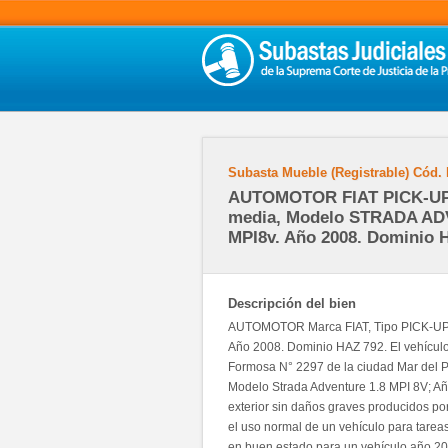
Subasta Mueble (Registrable)
Cód.
AUTOMOTOR FIAT PICK-UP 
media, Modelo STRADA A
MPI8v. Año 2008. Dominio 
Descripción del bien
AUTOMOTOR Marca FIAT, Tipo PICK-U
Año 2008. Dominio HAZ 792. El vehículo
Formosa N° 2297 de la ciudad Mar del Pl
Modelo Strada Adventure 1.8 MPI 8V; Añ
exterior sin daños graves producidos por
el uso normal de un vehículo para tarea
en buen estado para un vehículo año 200