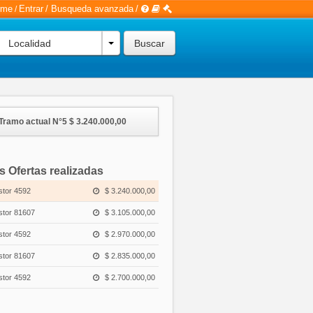
rme
Entrar
/
Busqueda avanzada
/
/
Localidad
Tramo actual N°5
$ 3.240.000,00
s Ofertas realizadas
stor 4592
$ 3.240.000,00
stor 81607
$ 3.105.000,00
stor 4592
$ 2.970.000,00
stor 81607
$ 2.835.000,00
stor 4592
$ 2.700.000,00