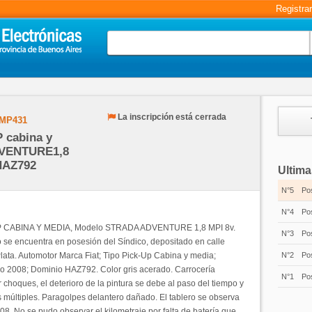
Registra
La inscripción está cerrada
MP431
cabina y
DVENTURE1,8
HAZ792
Ultima
N°5
Po
N°4
Po
P CABINA Y MEDIA, Modelo STRADA ADVENTURE 1,8 MPI 8v.
N°3
Po
 se encuentra en posesión del Síndico, depositado en calle
ata. Automotor Marca Fiat; Tipo Pick-Up Cabina y media;
N°2
Po
o 2008; Dominio HAZ792. Color gris acerado. Carrocería
N°1
Po
 choques, el deterioro de la pintura se debe al paso del tiempo y
s múltiples. Paragolpes delantero dañado. El tablero se observa
8. No se pudo observar el kilometraje por falta de batería que