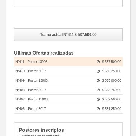
Fotos
Tramo actual N°411
$ 537.500,00
Ultimas Ofertas realizadas
N°411
Postor 13903
$ 537.500,00
N°410
Postor 3017
$ 536.250,00
N°409
Postor 13903
$ 535.000,00
N°408
Postor 3017
$ 533.750,00
N°407
Postor 13903
$ 532.500,00
N°406
Postor 3017
$ 531.250,00
N°405
Postor 13903
$ 530.000,00
N°404
Postor 3017
$ 528.750,00
Postores inscriptos